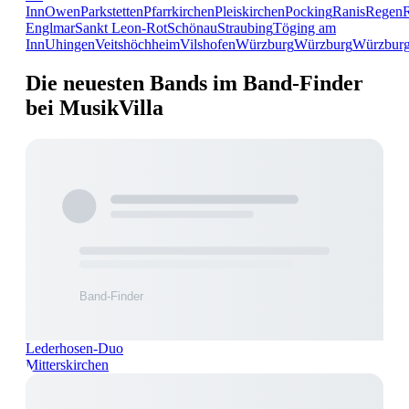
Inn
Owen
Parkstetten
Pfarrkirchen
Pleiskirchen
Pocking
Ranis
Regen
Englmar
Sankt Leon-Rot
Schönau
Straubing
Töging am
Inn
Uhingen
Veitshöchheim
Vilshofen
Würzburg
Würzburg
Würzbur
Die neuesten Bands im Band-Finder
bei MusikVilla
Lederhosen-Duo
Mitterskirchen