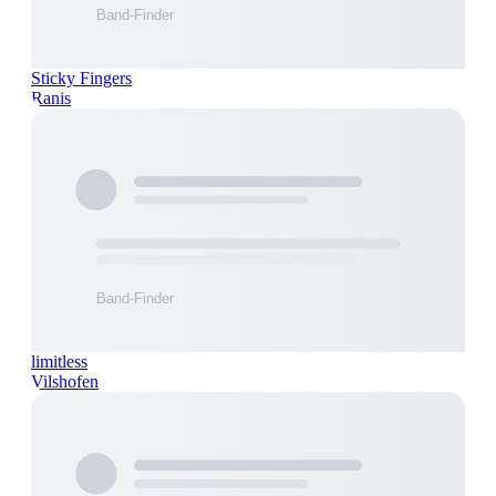
Sticky Fingers
Ranis
limitless
Vilshofen