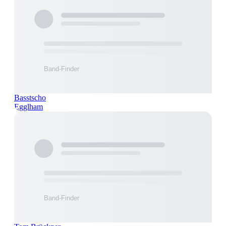
Basstscho
Egglham