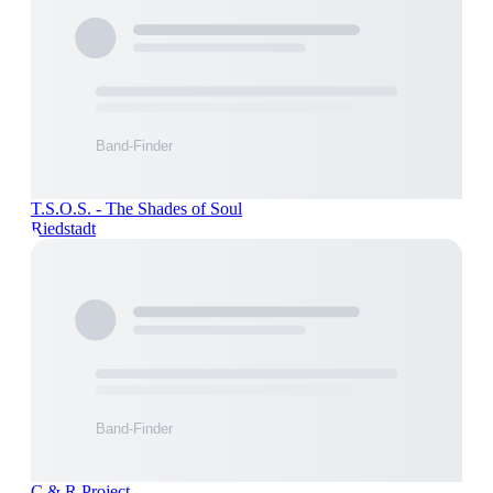
T.S.O.S. - The Shades of Soul
Riedstadt
C & R Project