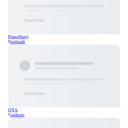
PianoHarry
Riedstadt
OYA
Egglham