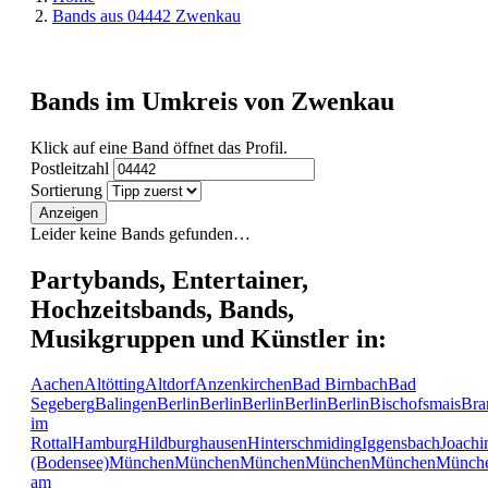
Bands aus 04442 Zwenkau
Bands im Umkreis von Zwenkau
Klick auf eine Band öffnet das Profil.
Postleitzahl
Sortierung
Anzeigen
Leider keine Bands gefunden…
Partybands, Entertainer,
Hochzeitsbands, Bands,
Musikgruppen und Künstler in:
Aachen
Altötting
Altdorf
Anzenkirchen
Bad Birnbach
Bad
Segeberg
Balingen
Berlin
Berlin
Berlin
Berlin
Berlin
Bischofsmais
Bra
im
Rottal
Hamburg
Hildburghausen
Hinterschmiding
Iggensbach
Joachi
(Bodensee)
München
München
München
München
München
Münch
am