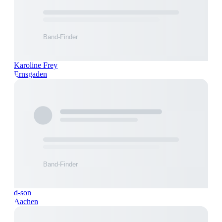
Karoline Frey
Ernsgaden
d-son
Aachen