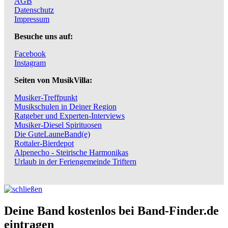
AGB
Datenschutz
Impressum
Besuche uns auf:
Facebook
Instagram
Seiten von MusikVilla:
Musiker-Treffpunkt
Musikschulen in Deiner Region
Ratgeber und Experten-Interviews
Musiker-Diesel Spirituosen
Die GuteLauneBand(e)
Rottaler-Bierdepot
Alpenecho - Steirische Harmonikas
Urlaub in der Feriengemeinde Triftern
Deine Band kostenlos bei Band-Finder.de
eintragen