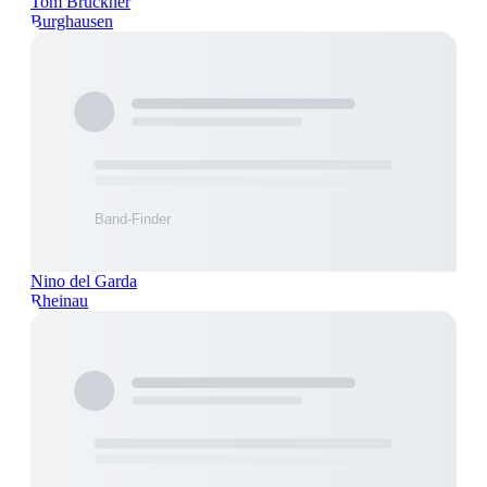
Tom Brückner
Burghausen
Nino del Garda
Rheinau