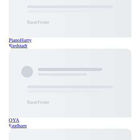
PianoHarry
Riedstadt
OYA
Egglham