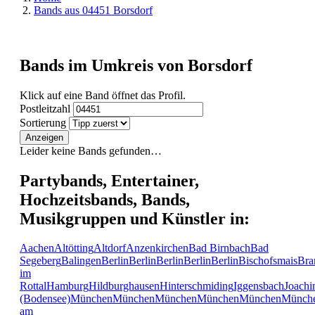
Bands aus 04451 Borsdorf
Bands im Umkreis von Borsdorf
Klick auf eine Band öffnet das Profil.
Postleitzahl
Sortierung
Anzeigen
Leider keine Bands gefunden…
Partybands, Entertainer,
Hochzeitsbands, Bands,
Musikgruppen und Künstler in:
Aachen
Altötting
Altdorf
Anzenkirchen
Bad Birnbach
Bad
Segeberg
Balingen
Berlin
Berlin
Berlin
Berlin
Berlin
Bischofsmais
Bra
im
Rottal
Hamburg
Hildburghausen
Hinterschmiding
Iggensbach
Joachi
(Bodensee)
München
München
München
München
München
Münch
am