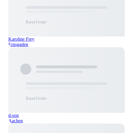
Karoline Frey
Ernsgaden
d-son
Aachen