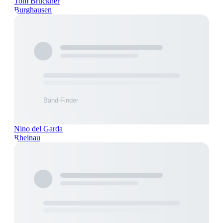
Tom Brückner
Burghausen
Nino del Garda
Rheinau