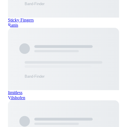
Sticky Fingers
Ranis
limitless
Vilshofen