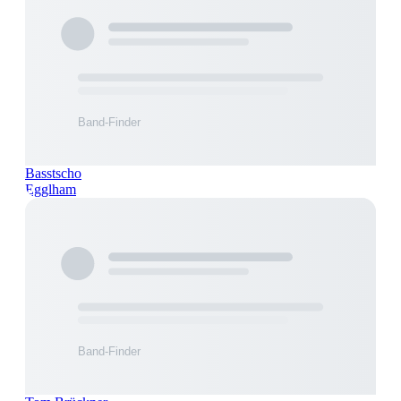
Basstscho
Egglham