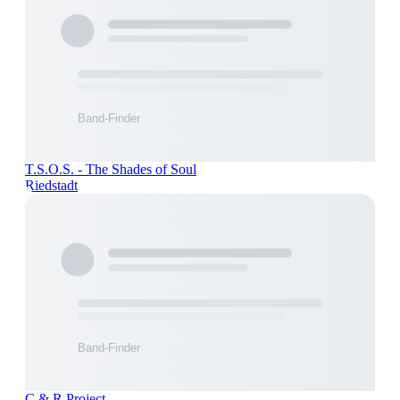
T.S.O.S. - The Shades of Soul
Riedstadt
C & R Project