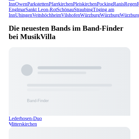
Inn
Owen
Parkstetten
Pfarrkirchen
Pleiskirchen
Pocking
Ranis
Regen
Englmar
Sankt Leon-Rot
Schönau
Straubing
Töging am
Inn
Uhingen
Veitshöchheim
Vilshofen
Würzburg
Würzburg
Würzbur
Die neuesten Bands im Band-Finder
bei MusikVilla
Lederhosen-Duo
Mitterskirchen