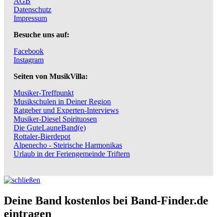
AGB
Datenschutz
Impressum
Besuche uns auf:
Facebook
Instagram
Seiten von MusikVilla:
Musiker-Treffpunkt
Musikschulen in Deiner Region
Ratgeber und Experten-Interviews
Musiker-Diesel Spirituosen
Die GuteLauneBand(e)
Rottaler-Bierdepot
Alpenecho - Steirische Harmonikas
Urlaub in der Feriengemeinde Triftern
Deine Band kostenlos bei Band-Finder.de
eintragen