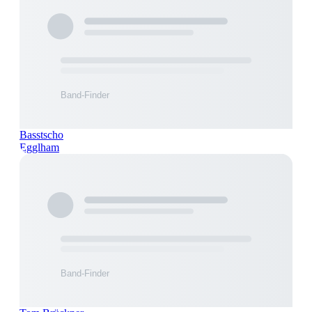
Basstscho
Egglham