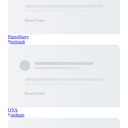
PianoHarry
Riedstadt
OYA
Egglham