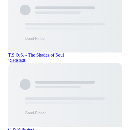
T.S.O.S. - The Shades of Soul
Riedstadt
C & R Project