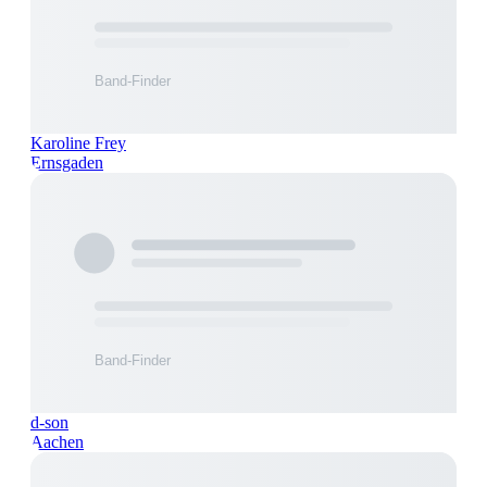
Karoline Frey
Ernsgaden
d-son
Aachen