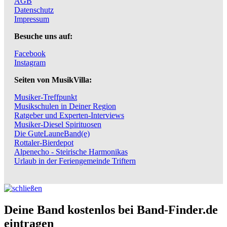
AGB
Datenschutz
Impressum
Besuche uns auf:
Facebook
Instagram
Seiten von MusikVilla:
Musiker-Treffpunkt
Musikschulen in Deiner Region
Ratgeber und Experten-Interviews
Musiker-Diesel Spirituosen
Die GuteLauneBand(e)
Rottaler-Bierdepot
Alpenecho - Steirische Harmonikas
Urlaub in der Feriengemeinde Triftern
Deine Band kostenlos bei Band-Finder.de
eintragen