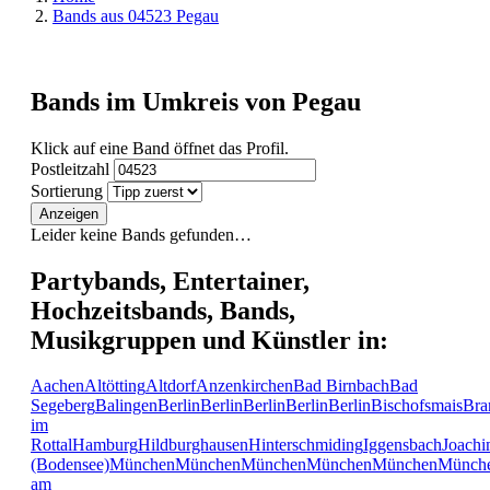
Bands aus 04523 Pegau
Bands im Umkreis von Pegau
Klick auf eine Band öffnet das Profil.
Postleitzahl
Sortierung
Anzeigen
Leider keine Bands gefunden…
Partybands, Entertainer,
Hochzeitsbands, Bands,
Musikgruppen und Künstler in:
Aachen
Altötting
Altdorf
Anzenkirchen
Bad Birnbach
Bad
Segeberg
Balingen
Berlin
Berlin
Berlin
Berlin
Berlin
Bischofsmais
Bra
im
Rottal
Hamburg
Hildburghausen
Hinterschmiding
Iggensbach
Joachi
(Bodensee)
München
München
München
München
München
Münch
am