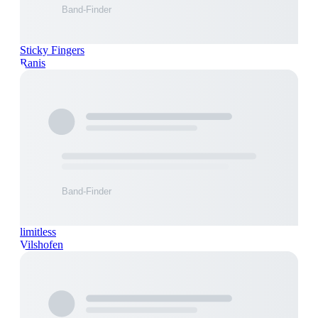
Sticky Fingers
Ranis
limitless
Vilshofen