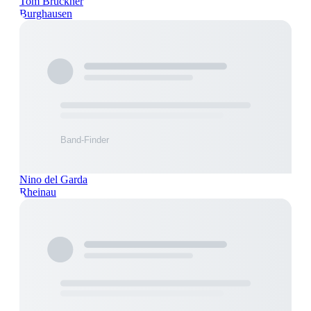
Tom Brückner
Burghausen
Nino del Garda
Rheinau