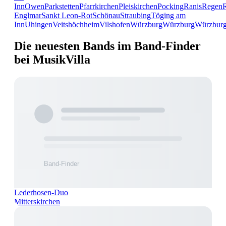
Inn
Owen
Parkstetten
Pfarrkirchen
Pleiskirchen
Pocking
Ranis
Regen
Englmar
Sankt Leon-Rot
Schönau
Straubing
Töging am
Inn
Uhingen
Veitshöchheim
Vilshofen
Würzburg
Würzburg
Würzbur
Die neuesten Bands im Band-Finder
bei MusikVilla
Lederhosen-Duo
Mitterskirchen