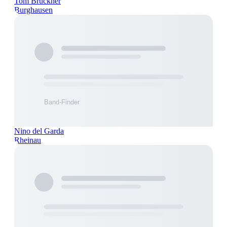
Tom Brückner
Burghausen
Nino del Garda
Rheinau