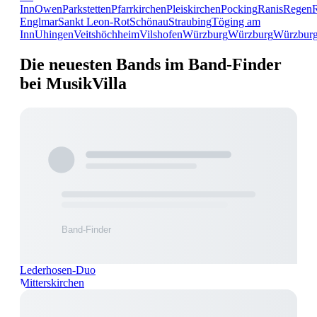
Inn
Owen
Parkstetten
Pfarrkirchen
Pleiskirchen
Pocking
Ranis
Regen
Englmar
Sankt Leon-Rot
Schönau
Straubing
Töging am
Inn
Uhingen
Veitshöchheim
Vilshofen
Würzburg
Würzburg
Würzbur
Die neuesten Bands im Band-Finder
bei MusikVilla
Lederhosen-Duo
Mitterskirchen