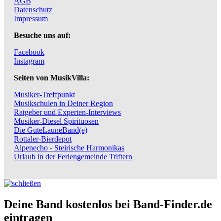
AGB
Datenschutz
Impressum
Besuche uns auf:
Facebook
Instagram
Seiten von MusikVilla:
Musiker-Treffpunkt
Musikschulen in Deiner Region
Ratgeber und Experten-Interviews
Musiker-Diesel Spirituosen
Die GuteLauneBand(e)
Rottaler-Bierdepot
Alpenecho - Steirische Harmonikas
Urlaub in der Feriengemeinde Triftern
Deine Band kostenlos bei Band-Finder.de
eintragen