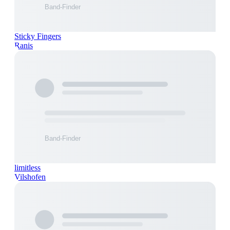
Sticky Fingers
Ranis
limitless
Vilshofen