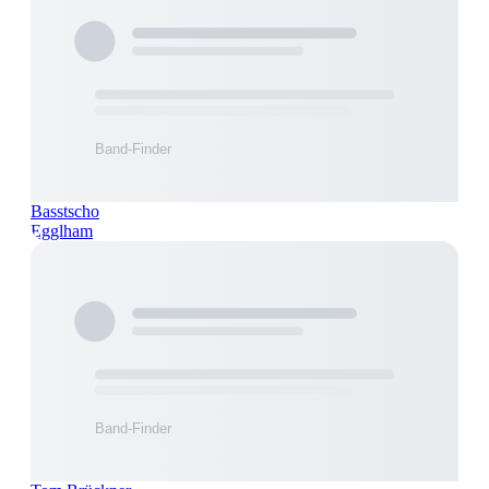
Basstscho
Egglham