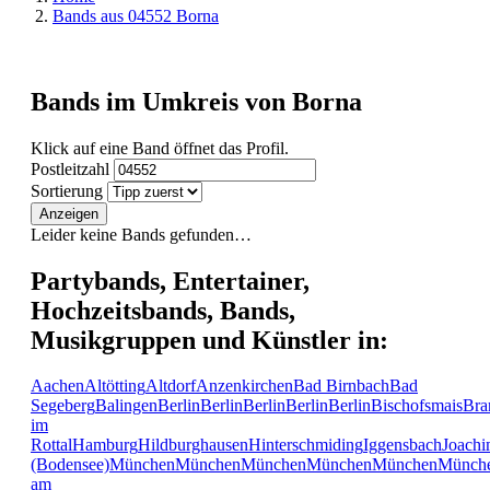
Bands aus 04552 Borna
Bands im Umkreis von Borna
Klick auf eine Band öffnet das Profil.
Postleitzahl
Sortierung
Anzeigen
Leider keine Bands gefunden…
Partybands, Entertainer,
Hochzeitsbands, Bands,
Musikgruppen und Künstler in:
Aachen
Altötting
Altdorf
Anzenkirchen
Bad Birnbach
Bad
Segeberg
Balingen
Berlin
Berlin
Berlin
Berlin
Berlin
Bischofsmais
Bra
im
Rottal
Hamburg
Hildburghausen
Hinterschmiding
Iggensbach
Joachi
(Bodensee)
München
München
München
München
München
Münch
am