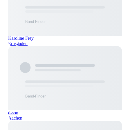
Karoline Frey
Ernsgaden
d-son
Aachen