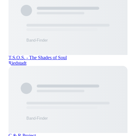
T.S.O.S. - The Shades of Soul
Riedstadt
C & R Project