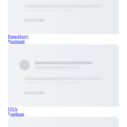
PianoHarry
Riedstadt
OYA
Egglham