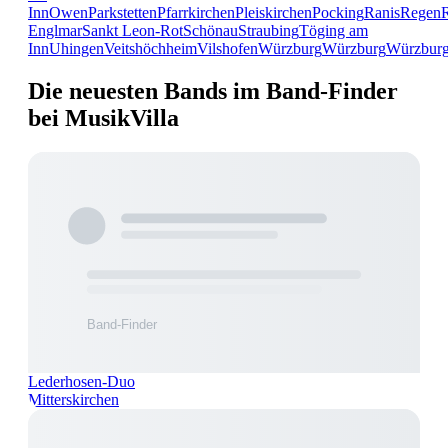
Inn
Owen
Parkstetten
Pfarrkirchen
Pleiskirchen
Pocking
Ranis
Regen
Englmar
Sankt Leon-Rot
Schönau
Straubing
Töging am
Inn
Uhingen
Veitshöchheim
Vilshofen
Würzburg
Würzburg
Würzbur
Die neuesten Bands im Band-Finder
bei MusikVilla
Lederhosen-Duo
Mitterskirchen