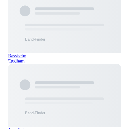
Basstscho
Egglham