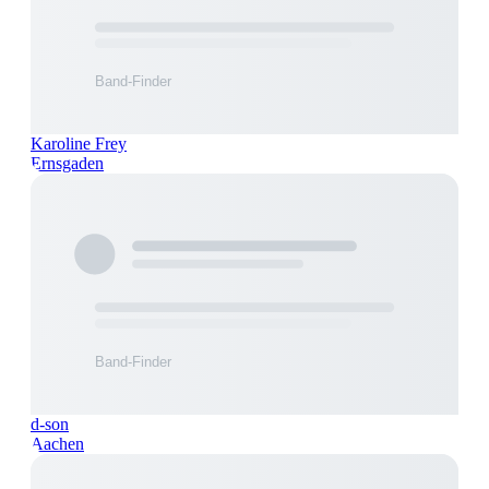
Karoline Frey
Ernsgaden
d-son
Aachen