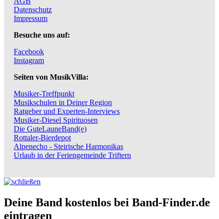
AGB
Datenschutz
Impressum
Besuche uns auf:
Facebook
Instagram
Seiten von MusikVilla:
Musiker-Treffpunkt
Musikschulen in Deiner Region
Ratgeber und Experten-Interviews
Musiker-Diesel Spirituosen
Die GuteLauneBand(e)
Rottaler-Bierdepot
Alpenecho - Steirische Harmonikas
Urlaub in der Feriengemeinde Triftern
Deine Band kostenlos bei Band-Finder.de
eintragen