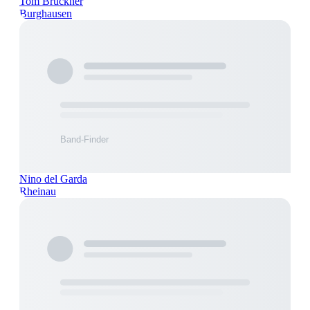
Tom Brückner
Burghausen
Nino del Garda
Rheinau