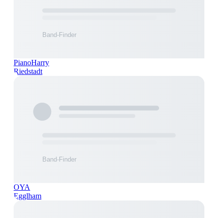
PianoHarry
Riedstadt
OYA
Egglham