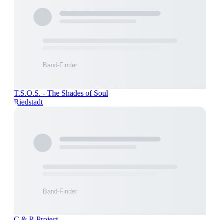
T.S.O.S. - The Shades of Soul
Riedstadt
C & R Project