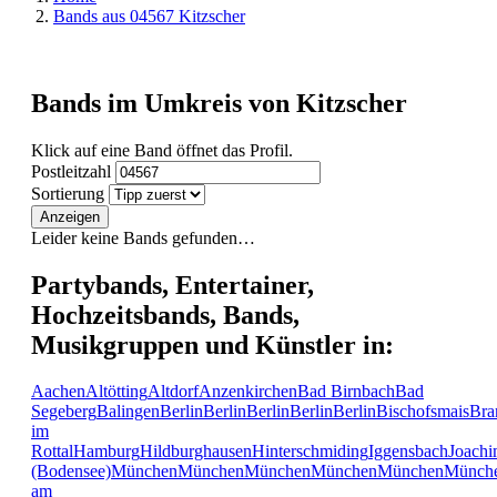
Bands aus 04567 Kitzscher
Bands im Umkreis von Kitzscher
Klick auf eine Band öffnet das Profil.
Postleitzahl
Sortierung
Anzeigen
Leider keine Bands gefunden…
Partybands, Entertainer,
Hochzeitsbands, Bands,
Musikgruppen und Künstler in:
Aachen
Altötting
Altdorf
Anzenkirchen
Bad Birnbach
Bad
Segeberg
Balingen
Berlin
Berlin
Berlin
Berlin
Berlin
Bischofsmais
Bra
im
Rottal
Hamburg
Hildburghausen
Hinterschmiding
Iggensbach
Joachi
(Bodensee)
München
München
München
München
München
Münch
am