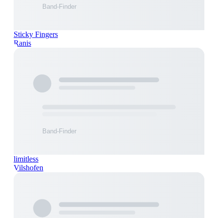
Sticky Fingers
Ranis
limitless
Vilshofen