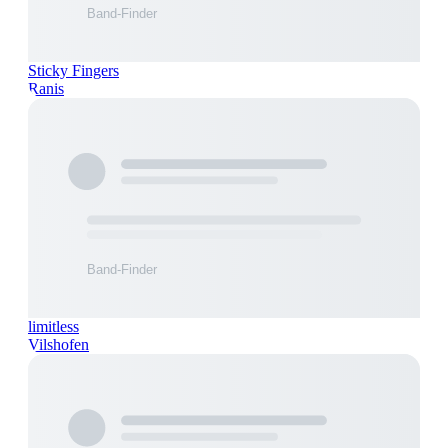
Sticky Fingers
Ranis
limitless
Vilshofen