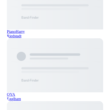
PianoHarry
Riedstadt
OYA
Egglham