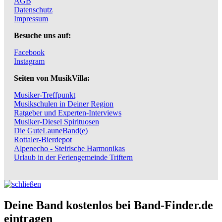
AGB
Datenschutz
Impressum
Besuche uns auf:
Facebook
Instagram
Seiten von MusikVilla:
Musiker-Treffpunkt
Musikschulen in Deiner Region
Ratgeber und Experten-Interviews
Musiker-Diesel Spirituosen
Die GuteLauneBand(e)
Rottaler-Bierdepot
Alpenecho - Steirische Harmonikas
Urlaub in der Feriengemeinde Triftern
Deine Band kostenlos bei Band-Finder.de
eintragen