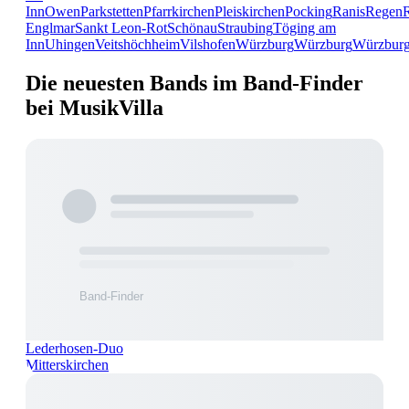
Inn
Owen
Parkstetten
Pfarrkirchen
Pleiskirchen
Pocking
Ranis
Regen
Englmar
Sankt Leon-Rot
Schönau
Straubing
Töging am
Inn
Uhingen
Veitshöchheim
Vilshofen
Würzburg
Würzburg
Würzbur
Die neuesten Bands im Band-Finder
bei MusikVilla
Lederhosen-Duo
Mitterskirchen