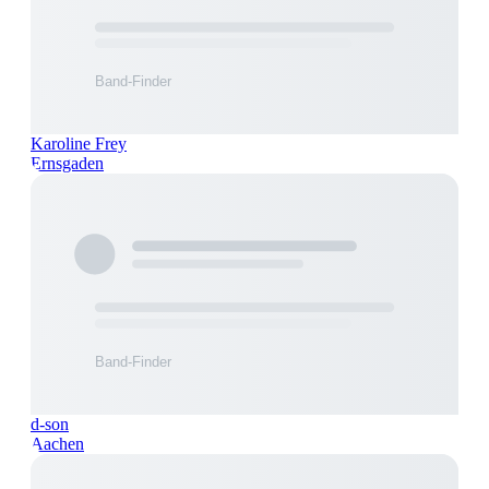
Karoline Frey
Ernsgaden
d-son
Aachen