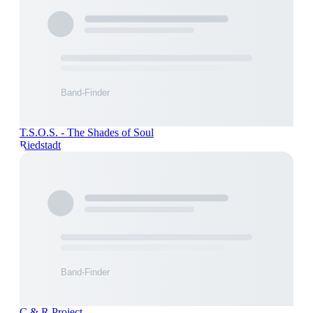
T.S.O.S. - The Shades of Soul
Riedstadt
C & R Project