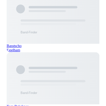
Basstscho
Egglham