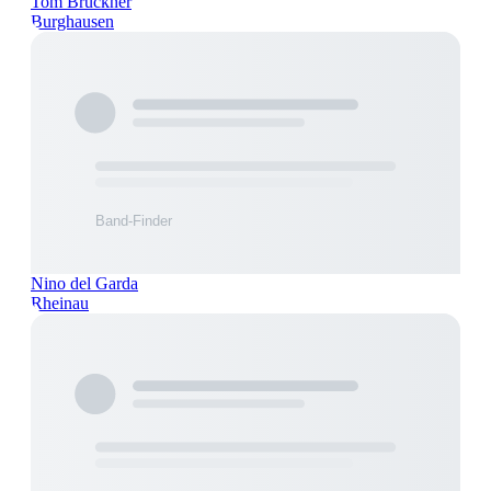
Tom Brückner
Burghausen
Nino del Garda
Rheinau