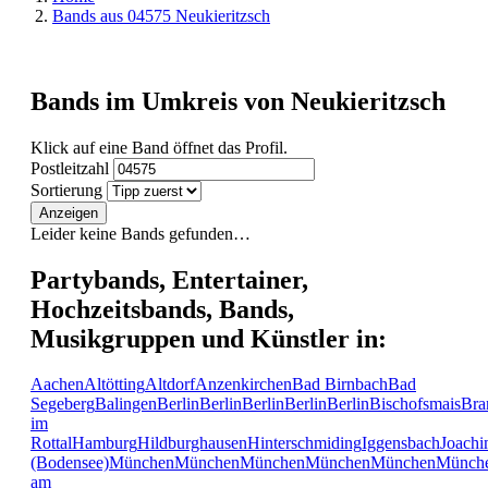
Bands aus 04575 Neukieritzsch
Bands im Umkreis von Neukieritzsch
Klick auf eine Band öffnet das Profil.
Postleitzahl
Sortierung
Anzeigen
Leider keine Bands gefunden…
Partybands, Entertainer,
Hochzeitsbands, Bands,
Musikgruppen und Künstler in:
Aachen
Altötting
Altdorf
Anzenkirchen
Bad Birnbach
Bad
Segeberg
Balingen
Berlin
Berlin
Berlin
Berlin
Berlin
Bischofsmais
Bra
im
Rottal
Hamburg
Hildburghausen
Hinterschmiding
Iggensbach
Joachi
(Bodensee)
München
München
München
München
München
Münch
am