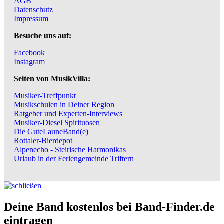
AGB
Datenschutz
Impressum
Besuche uns auf:
Facebook
Instagram
Seiten von MusikVilla:
Musiker-Treffpunkt
Musikschulen in Deiner Region
Ratgeber und Experten-Interviews
Musiker-Diesel Spirituosen
Die GuteLauneBand(e)
Rottaler-Bierdepot
Alpenecho - Steirische Harmonikas
Urlaub in der Feriengemeinde Triftern
Deine Band kostenlos bei Band-Finder.de
eintragen