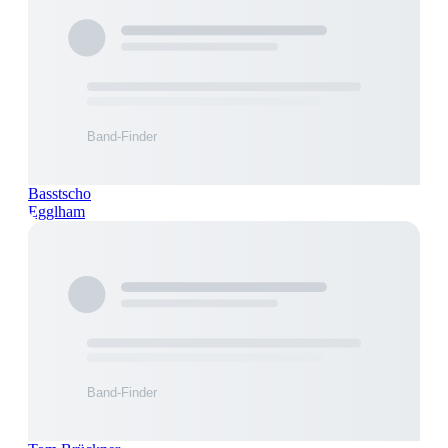
Basstscho
Egglham