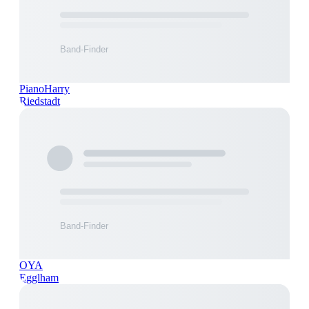
PianoHarry
Riedstadt
OYA
Egglham