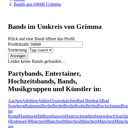
Bands aus 04668 Grimma
Bands im Umkreis von Grimma
Klick auf eine Band öffnet das Profil.
Postleitzahl
Sortierung
Anzeigen
Leider keine Bands gefunden…
Partybands, Entertainer,
Hochzeitsbands, Bands,
Musikgruppen und Künstler in:
Aachen
Altötting
Altdorf
Anzenkirchen
Bad Birnbach
Bad
Segeberg
Balingen
Berlin
Berlin
Berlin
Berlin
Berlin
Bischofsmais
Bra
im
Rottal
Hamburg
Hildburghausen
Hinterschmiding
Iggensbach
Joachi
(Bodensee)
München
München
München
München
München
Münch
am