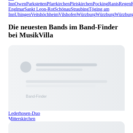
Inn
Owen
Parkstetten
Pfarrkirchen
Pleiskirchen
Pocking
Ranis
Regen
Englmar
Sankt Leon-Rot
Schönau
Straubing
Töging am
Inn
Uhingen
Veitshöchheim
Vilshofen
Würzburg
Würzburg
Würzbur
Die neuesten Bands im Band-Finder
bei MusikVilla
Lederhosen-Duo
Mitterskirchen