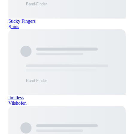
Sticky Fingers
Ranis
limitless
Vilshofen