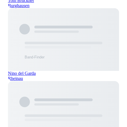
Tom Brückner
Burghausen
Nino del Garda
Rheinau