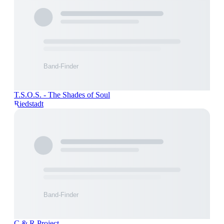
T.S.O.S. - The Shades of Soul
Riedstadt
C & R Project