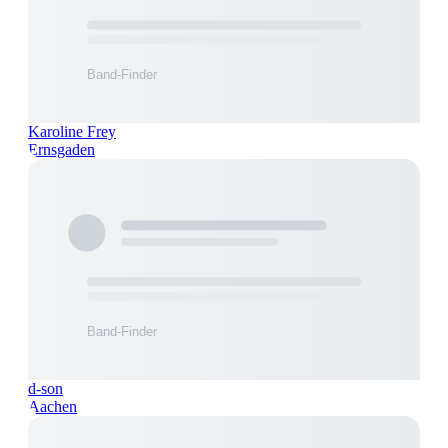
Karoline Frey
Ernsgaden
d-son
Aachen