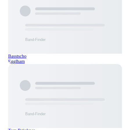
Basstscho
Egglham