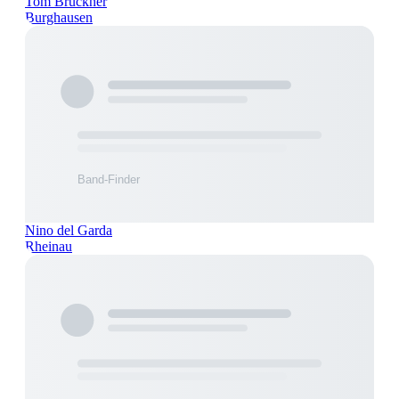
Tom Brückner
Burghausen
Nino del Garda
Rheinau