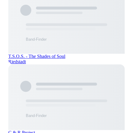
T.S.O.S. - The Shades of Soul
Riedstadt
C & R Project