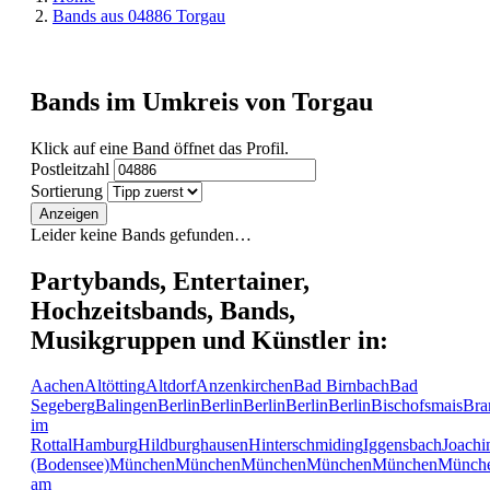
Bands aus 04886 Torgau
Bands im Umkreis von Torgau
Klick auf eine Band öffnet das Profil.
Postleitzahl
Sortierung
Anzeigen
Leider keine Bands gefunden…
Partybands, Entertainer,
Hochzeitsbands, Bands,
Musikgruppen und Künstler in:
Aachen
Altötting
Altdorf
Anzenkirchen
Bad Birnbach
Bad
Segeberg
Balingen
Berlin
Berlin
Berlin
Berlin
Berlin
Bischofsmais
Bra
im
Rottal
Hamburg
Hildburghausen
Hinterschmiding
Iggensbach
Joachi
(Bodensee)
München
München
München
München
München
Münch
am