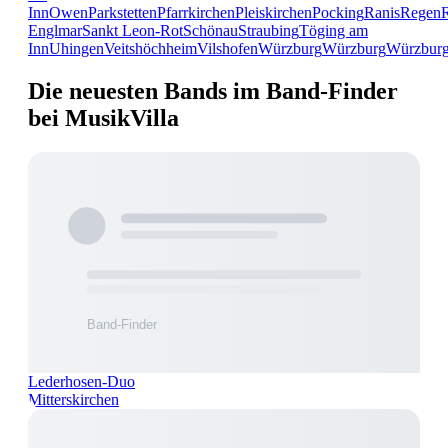
Inn
Owen
Parkstetten
Pfarrkirchen
Pleiskirchen
Pocking
Ranis
Regen
Englmar
Sankt Leon-Rot
Schönau
Straubing
Töging am
Inn
Uhingen
Veitshöchheim
Vilshofen
Würzburg
Würzburg
Würzbur
Die neuesten Bands im Band-Finder
bei MusikVilla
Lederhosen-Duo
Mitterskirchen