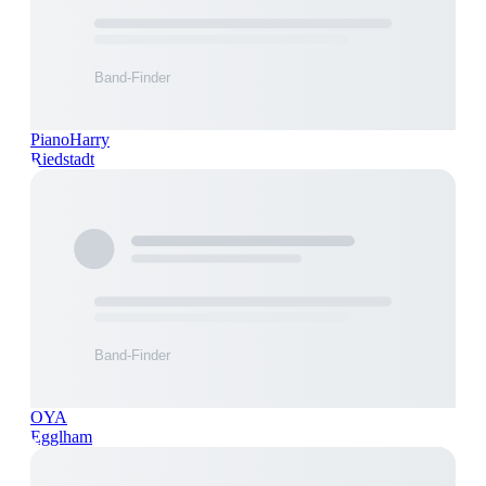
PianoHarry
Riedstadt
OYA
Egglham