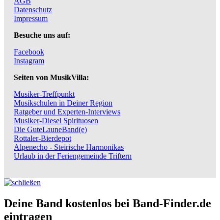
AGB
Datenschutz
Impressum
Besuche uns auf:
Facebook
Instagram
Seiten von MusikVilla:
Musiker-Treffpunkt
Musikschulen in Deiner Region
Ratgeber und Experten-Interviews
Musiker-Diesel Spirituosen
Die GuteLauneBand(e)
Rottaler-Bierdepot
Alpenecho - Steirische Harmonikas
Urlaub in der Feriengemeinde Triftern
Deine Band kostenlos bei Band-Finder.de
eintragen