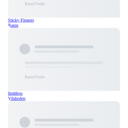
Sticky Fingers
Ranis
limitless
Vilshofen