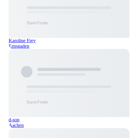
Karoline Frey
Ernsgaden
d-son
Aachen