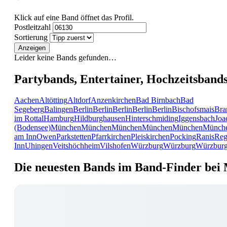
Klick auf eine Band öffnet das Profil.
Postleitzahl
Sortierung
Anzeigen
Leider keine Bands gefunden…
Partybands, Entertainer, Hochzeitsband
Aachen
Altötting
Altdorf
Anzenkirchen
Bad Birnbach
Bad
Segeberg
Balingen
Berlin
Berlin
Berlin
Berlin
Berlin
Bischofsmais
Bra
im Rottal
Hamburg
Hildburghausen
Hinterschmiding
Iggensbach
Joa
(Bodensee)
München
München
München
München
München
Münch
am Inn
Owen
Parkstetten
Pfarrkirchen
Pleiskirchen
Pocking
Ranis
Reg
Inn
Uhingen
Veitshöchheim
Vilshofen
Würzburg
Würzburg
Würzbur
Die neuesten Bands im Band-Finder bei 