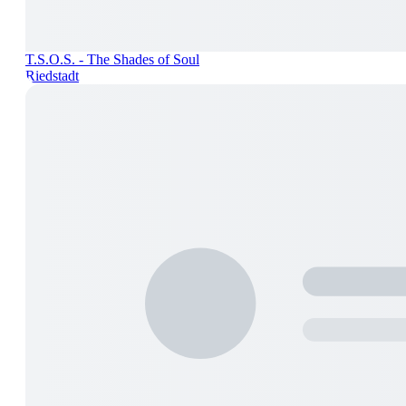
T.S.O.S. - The Shades of Soul
Riedstadt