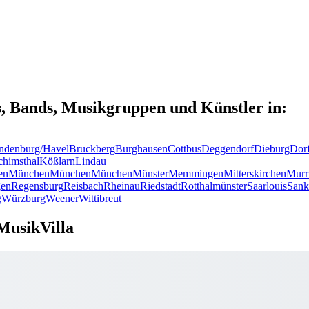
s, Bands, Musikgruppen und Künstler in:
ndenburg/Havel
Bruckberg
Burghausen
Cottbus
Deggendorf
Dieburg
Dor
chimsthal
Kößlarn
Lindau
en
München
München
München
Münster
Memmingen
Mitterskirchen
Murr
en
Regensburg
Reisbach
Rheinau
Riedstadt
Rotthalmünster
Saarlouis
Sank
g
Würzburg
Weener
Wittibreut
MusikVilla