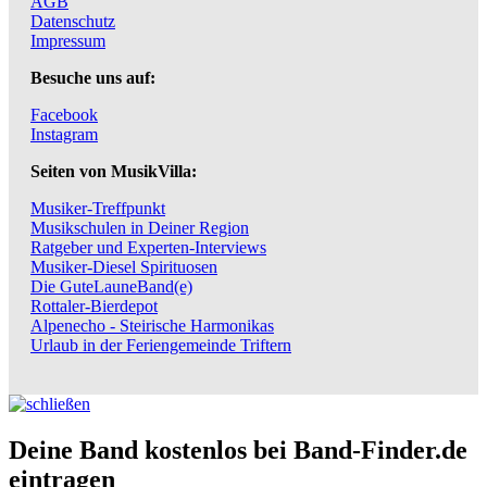
AGB
Datenschutz
Impressum
Besuche uns auf:
Facebook
Instagram
Seiten von MusikVilla:
Musiker-Treffpunkt
Musikschulen in Deiner Region
Ratgeber und Experten-Interviews
Musiker-Diesel Spirituosen
Die GuteLauneBand(e)
Rottaler-Bierdepot
Alpenecho - Steirische Harmonikas
Urlaub in der Feriengemeinde Triftern
Deine Band kostenlos bei Band-Finder.de
eintragen