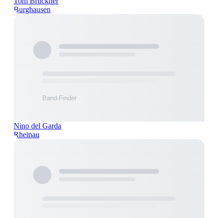
Tom Brückner
Burghausen
Nino del Garda
Rheinau