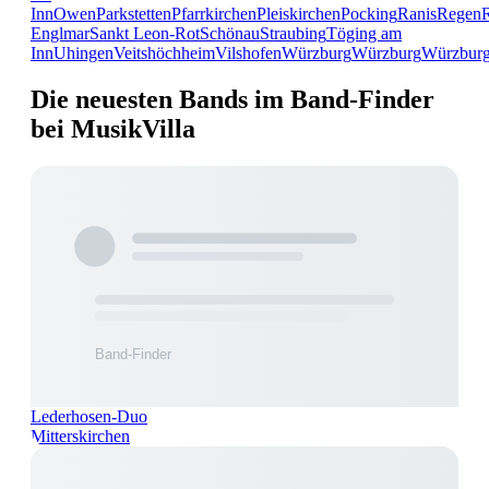
Inn
Owen
Parkstetten
Pfarrkirchen
Pleiskirchen
Pocking
Ranis
Regen
Englmar
Sankt Leon-Rot
Schönau
Straubing
Töging am
Inn
Uhingen
Veitshöchheim
Vilshofen
Würzburg
Würzburg
Würzbur
Die neuesten Bands im Band-Finder
bei MusikVilla
Lederhosen-Duo
Mitterskirchen