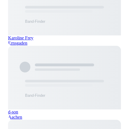
Karoline Frey
Ernsgaden
d-son
Aachen