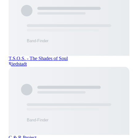
T.S.O.S. - The Shades of Soul
Riedstadt
C & R Project