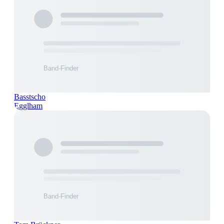
Basstscho
Egglham