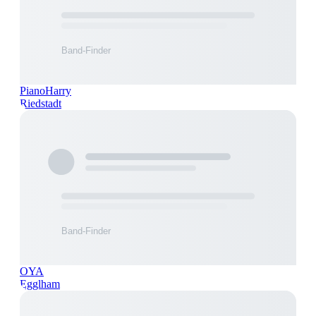
PianoHarry
Riedstadt
OYA
Egglham