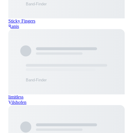
Sticky Fingers
Ranis
limitless
Vilshofen