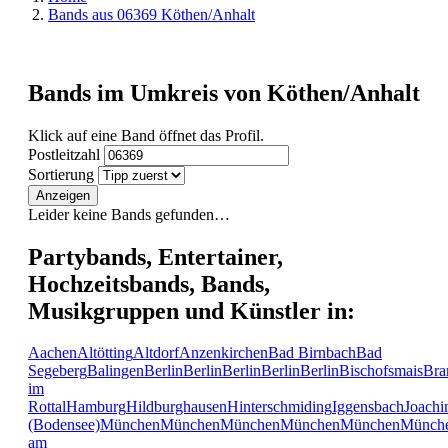
Bands aus 06369 Köthen/Anhalt
Bands im Umkreis von Köthen/Anhalt
Klick auf eine Band öffnet das Profil.
Postleitzahl
Sortierung
Anzeigen
Leider keine Bands gefunden…
Partybands, Entertainer,
Hochzeitsbands, Bands,
Musikgruppen und Künstler in:
Aachen
Altötting
Altdorf
Anzenkirchen
Bad Birnbach
Bad
Segeberg
Balingen
Berlin
Berlin
Berlin
Berlin
Berlin
Bischofsmais
Bra
im
Rottal
Hamburg
Hildburghausen
Hinterschmiding
Iggensbach
Joachi
(Bodensee)
München
München
München
München
München
Münch
am