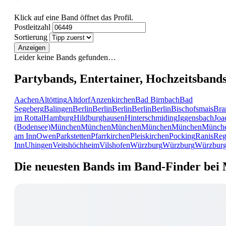
Klick auf eine Band öffnet das Profil.
Postleitzahl
Sortierung
Anzeigen
Leider keine Bands gefunden…
Partybands, Entertainer, Hochzeitsband
Aachen
Altötting
Altdorf
Anzenkirchen
Bad Birnbach
Bad
Segeberg
Balingen
Berlin
Berlin
Berlin
Berlin
Berlin
Bischofsmais
Bra
im Rottal
Hamburg
Hildburghausen
Hinterschmiding
Iggensbach
Joa
(Bodensee)
München
München
München
München
München
Münch
am Inn
Owen
Parkstetten
Pfarrkirchen
Pleiskirchen
Pocking
Ranis
Reg
Inn
Uhingen
Veitshöchheim
Vilshofen
Würzburg
Würzburg
Würzbur
Die neuesten Bands im Band-Finder bei 