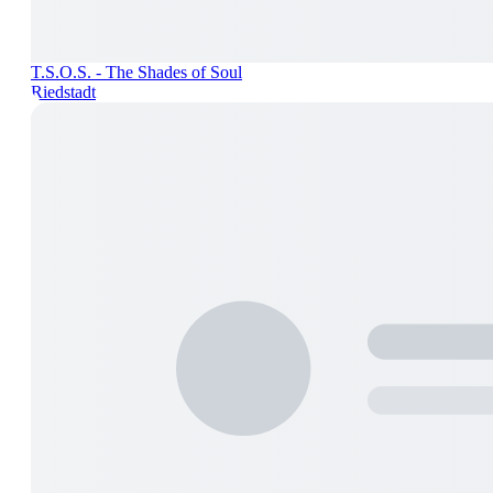
T.S.O.S. - The Shades of Soul
Riedstadt