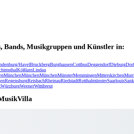
s, Bands, Musikgruppen und Künstler in:
ndenburg/Havel
Bruckberg
Burghausen
Cottbus
Deggendorf
Dieburg
Dor
chimsthal
Kößlarn
Lindau
en
München
München
München
Münster
Memmingen
Mitterskirchen
Murr
en
Regensburg
Reisbach
Rheinau
Riedstadt
Rotthalmünster
Saarlouis
Sank
g
Würzburg
Weener
Wittibreut
MusikVilla