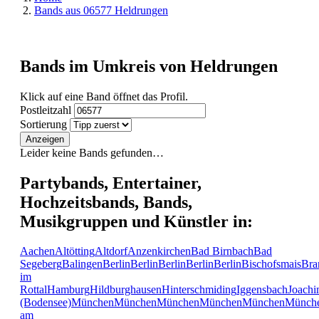
Bands aus 06577 Heldrungen
Bands im Umkreis von Heldrungen
Klick auf eine Band öffnet das Profil.
Postleitzahl
Sortierung
Anzeigen
Leider keine Bands gefunden…
Partybands, Entertainer,
Hochzeitsbands, Bands,
Musikgruppen und Künstler in:
Aachen
Altötting
Altdorf
Anzenkirchen
Bad Birnbach
Bad
Segeberg
Balingen
Berlin
Berlin
Berlin
Berlin
Berlin
Bischofsmais
Bra
im
Rottal
Hamburg
Hildburghausen
Hinterschmiding
Iggensbach
Joachi
(Bodensee)
München
München
München
München
München
Münch
am