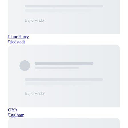
PianoHarry
Riedstadt
OYA
Egglham