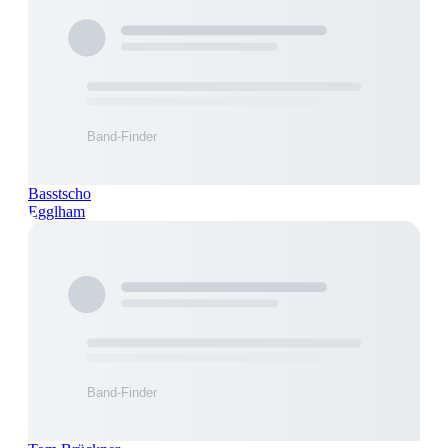
Basstscho
Egglham