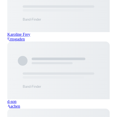
Karoline Frey
Ernsgaden
d-son
Aachen