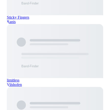
Sticky Fingers
Ranis
limitless
Vilshofen