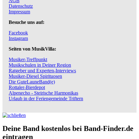
AGB
Datenschutz
Impressum
Besuche uns auf:
Facebook
Instagram
Seiten von MusikVilla:
Musiker-Treffpunkt
Musikschulen in Deiner Region
Ratgeber und Experten-Interviews
Musiker-Diesel Spirituosen
Die GuteLauneBand(e)
Rottaler-Bierdepot
Alpenecho - Steirische Harmonikas
Urlaub in der Feriengemeinde Triftern
Deine Band kostenlos bei Band-Finder.de
eintragen