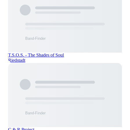
T.S.O.S. - The Shades of Soul
Riedstadt
C & R Project