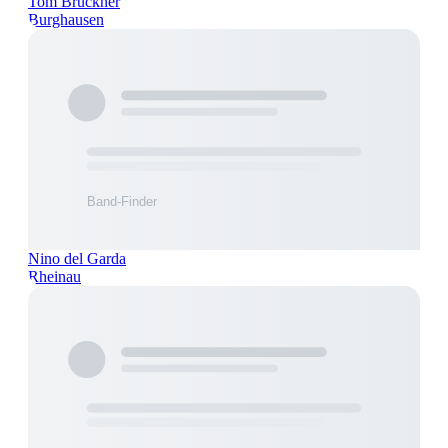
Tom Brückner
Burghausen
Nino del Garda
Rheinau