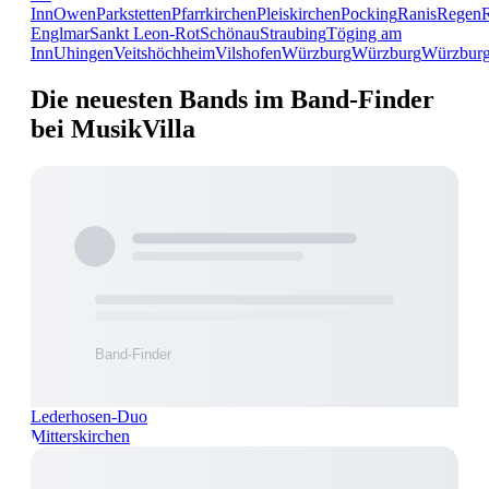
Inn
Owen
Parkstetten
Pfarrkirchen
Pleiskirchen
Pocking
Ranis
Regen
Englmar
Sankt Leon-Rot
Schönau
Straubing
Töging am
Inn
Uhingen
Veitshöchheim
Vilshofen
Würzburg
Würzburg
Würzbur
Die neuesten Bands im Band-Finder
bei MusikVilla
Lederhosen-Duo
Mitterskirchen