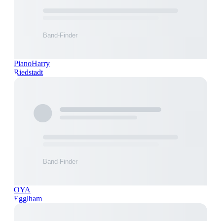
PianoHarry
Riedstadt
OYA
Egglham