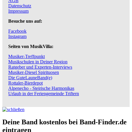
AGB
Datenschutz
Impressum
Besuche uns auf:
Facebook
Instagram
Seiten von MusikVilla:
Musiker-Treffpunkt
Musikschulen in Deiner Region
Ratgeber und Experten-Interviews
Musiker-Diesel Spirituosen
Die GuteLauneBand(e)
Rottaler-Bierdepot
Alpenecho - Steirische Harmonikas
Urlaub in der Feriengemeinde Triftern
Deine Band kostenlos bei Band-Finder.de
eintragen