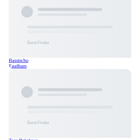
Basstscho
Egglham