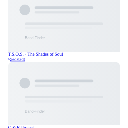
T.S.O.S. - The Shades of Soul
Riedstadt
C & R Project