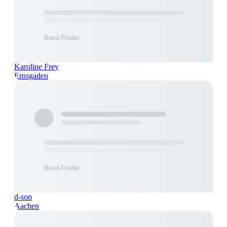
Karoline Frey
Ernsgaden
d-son
Aachen