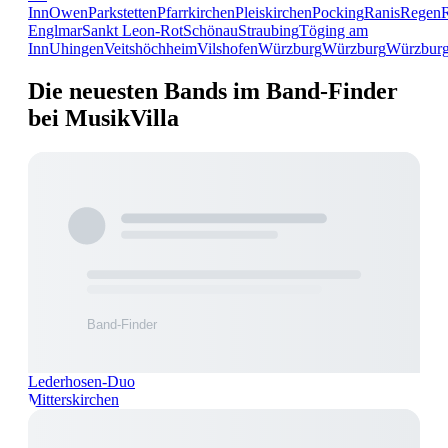
Inn
Owen
Parkstetten
Pfarrkirchen
Pleiskirchen
Pocking
Ranis
Regen
Englmar
Sankt Leon-Rot
Schönau
Straubing
Töging am
Inn
Uhingen
Veitshöchheim
Vilshofen
Würzburg
Würzburg
Würzbur
Die neuesten Bands im Band-Finder
bei MusikVilla
Lederhosen-Duo
Mitterskirchen