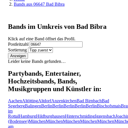
Bands aus 06647 Bad Bibra
Bands im Umkreis von Bad Bibra
Klick auf eine Band öffnet das Profil.
Postleitzahl
Sortierung
Anzeigen
Leider keine Bands gefunden…
Partybands, Entertainer,
Hochzeitsbands, Bands,
Musikgruppen und Künstler in:
Aachen
Altötting
Altdorf
Anzenkirchen
Bad Birnbach
Bad
Segeberg
Balingen
Berlin
Berlin
Berlin
Berlin
Berlin
Bischofsmais
Bra
im
Rottal
Hamburg
Hildburghausen
Hinterschmiding
Iggensbach
Joachi
(Bodensee)
München
München
München
München
München
Münch
am