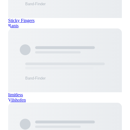
Sticky Fingers
Ranis
limitless
Vilshofen