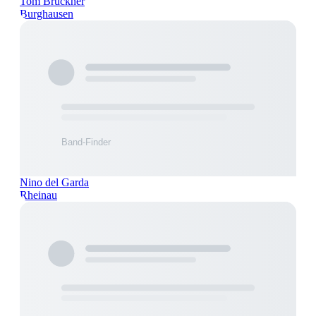
Tom Brückner
Burghausen
Nino del Garda
Rheinau