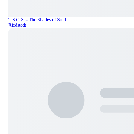
T.S.O.S. - The Shades of Soul
Riedstadt