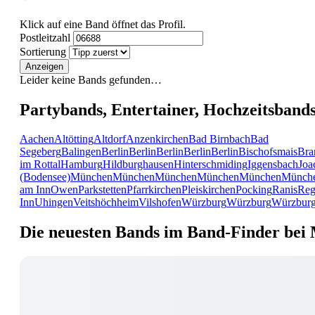
Klick auf eine Band öffnet das Profil.
Postleitzahl
Sortierung
Anzeigen
Leider keine Bands gefunden…
Partybands, Entertainer, Hochzeitsband
Aachen
Altötting
Altdorf
Anzenkirchen
Bad Birnbach
Bad
Segeberg
Balingen
Berlin
Berlin
Berlin
Berlin
Berlin
Bischofsmais
Bra
im Rottal
Hamburg
Hildburghausen
Hinterschmiding
Iggensbach
Joa
(Bodensee)
München
München
München
München
München
Münch
am Inn
Owen
Parkstetten
Pfarrkirchen
Pleiskirchen
Pocking
Ranis
Reg
Inn
Uhingen
Veitshöchheim
Vilshofen
Würzburg
Würzburg
Würzbur
Die neuesten Bands im Band-Finder bei 