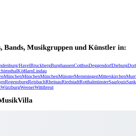
s, Bands, Musikgruppen und Künstler in:
ndenburg/Havel
Bruckberg
Burghausen
Cottbus
Deggendorf
Dieburg
Dor
chimsthal
Kößlarn
Lindau
en
München
München
München
Münster
Memmingen
Mitterskirchen
Murr
en
Regensburg
Reisbach
Rheinau
Riedstadt
Rotthalmünster
Saarlouis
Sank
g
Würzburg
Weener
Wittibreut
MusikVilla