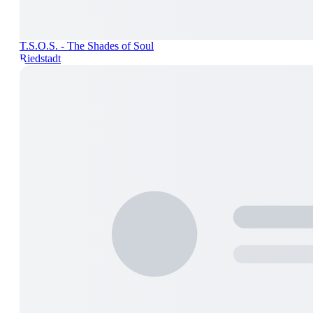
T.S.O.S. - The Shades of Soul
Riedstadt