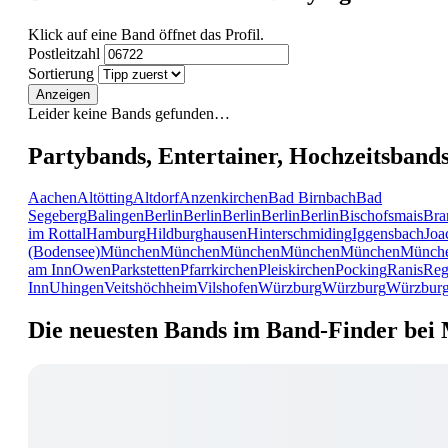
Klick auf eine Band öffnet das Profil.
Postleitzahl
Sortierung
Anzeigen
Leider keine Bands gefunden…
Partybands, Entertainer, Hochzeitsband
Aachen
Altötting
Altdorf
Anzenkirchen
Bad Birnbach
Bad
Segeberg
Balingen
Berlin
Berlin
Berlin
Berlin
Berlin
Bischofsmais
Bra
im Rottal
Hamburg
Hildburghausen
Hinterschmiding
Iggensbach
Joa
(Bodensee)
München
München
München
München
München
Münch
am Inn
Owen
Parkstetten
Pfarrkirchen
Pleiskirchen
Pocking
Ranis
Reg
Inn
Uhingen
Veitshöchheim
Vilshofen
Würzburg
Würzburg
Würzbur
Die neuesten Bands im Band-Finder bei 