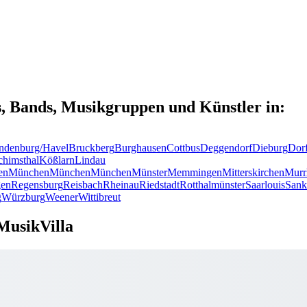
s, Bands, Musikgruppen und Künstler in:
ndenburg/Havel
Bruckberg
Burghausen
Cottbus
Deggendorf
Dieburg
Dor
chimsthal
Kößlarn
Lindau
en
München
München
München
Münster
Memmingen
Mitterskirchen
Murr
en
Regensburg
Reisbach
Rheinau
Riedstadt
Rotthalmünster
Saarlouis
Sank
g
Würzburg
Weener
Wittibreut
MusikVilla