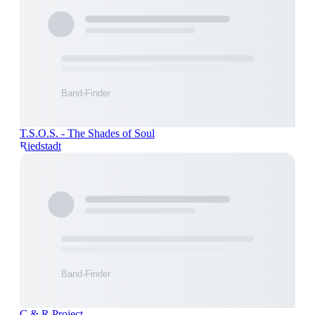
T.S.O.S. - The Shades of Soul
Riedstadt
C & R Project