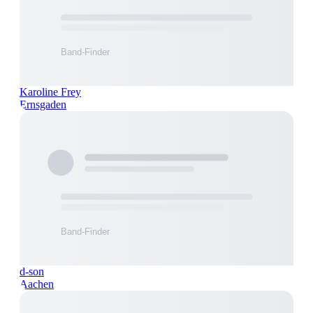
Karoline Frey
Ernsgaden
d-son
Aachen