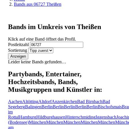
Bands aus 06727 Theißen
Bands im Umkreis von Theißen
Klick auf eine Band öffnet das Profil.
Postleitzahl
Sortierung
Anzeigen
Leider keine Bands gefunden…
Partybands, Entertainer,
Hochzeitsbands, Bands,
Musikgruppen und Künstler in:
Aachen
Altötting
Altdorf
Anzenkirchen
Bad Birnbach
Bad
Segeberg
Balingen
Berlin
Berlin
Berlin
Berlin
Berlin
Bischofsmais
Bra
im
Rottal
Hamburg
Hildburghausen
Hinterschmiding
Iggensbach
Joachi
(Bodensee)
München
München
München
München
München
Münch
am