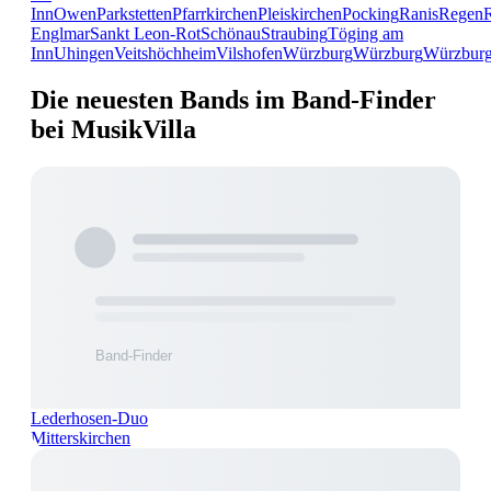
Inn
Owen
Parkstetten
Pfarrkirchen
Pleiskirchen
Pocking
Ranis
Regen
Englmar
Sankt Leon-Rot
Schönau
Straubing
Töging am
Inn
Uhingen
Veitshöchheim
Vilshofen
Würzburg
Würzburg
Würzbur
Die neuesten Bands im Band-Finder
bei MusikVilla
Lederhosen-Duo
Mitterskirchen