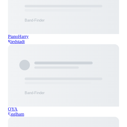
PianoHarry
Riedstadt
OYA
Egglham