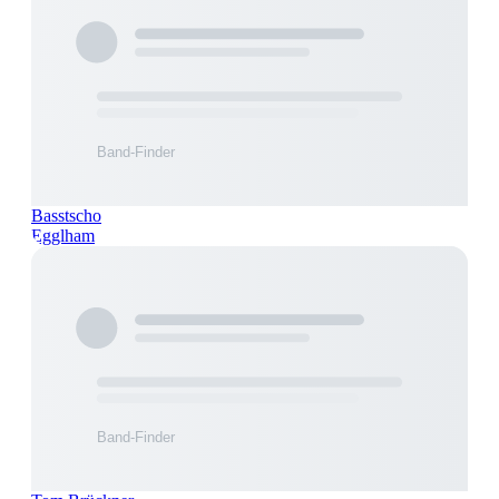
Basstscho
Egglham