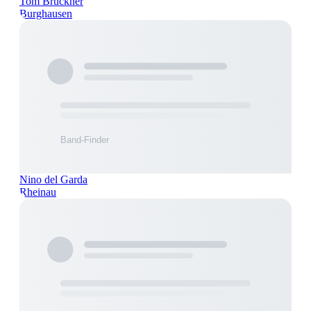
Tom Brückner
Burghausen
Nino del Garda
Rheinau