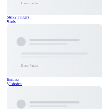
Sticky Fingers
Ranis
limitless
Vilshofen