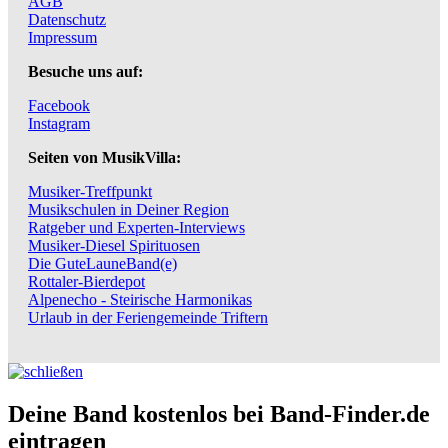
AGB
Datenschutz
Impressum
Besuche uns auf:
Facebook
Instagram
Seiten von MusikVilla:
Musiker-Treffpunkt
Musikschulen in Deiner Region
Ratgeber und Experten-Interviews
Musiker-Diesel Spirituosen
Die GuteLauneBand(e)
Rottaler-Bierdepot
Alpenecho - Steirische Harmonikas
Urlaub in der Feriengemeinde Triftern
Deine Band kostenlos bei Band-Finder.de
eintragen