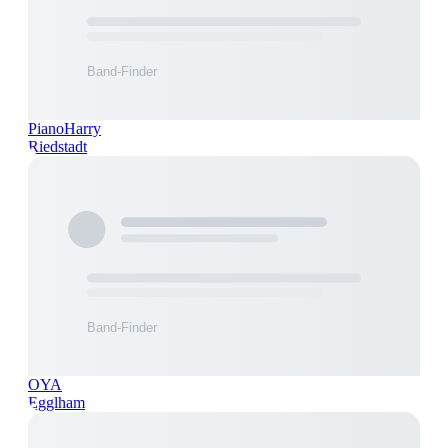
PianoHarry
Riedstadt
OYA
Egglham