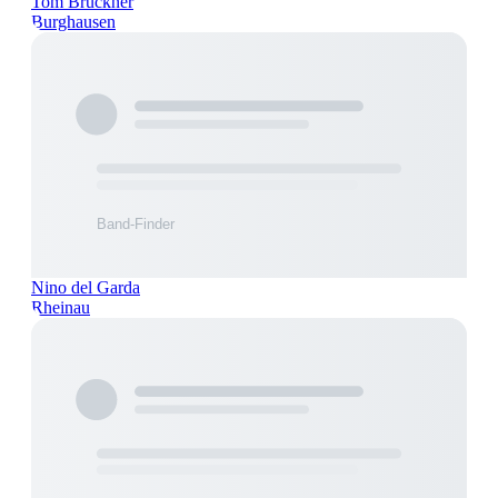
Tom Brückner
Burghausen
Nino del Garda
Rheinau