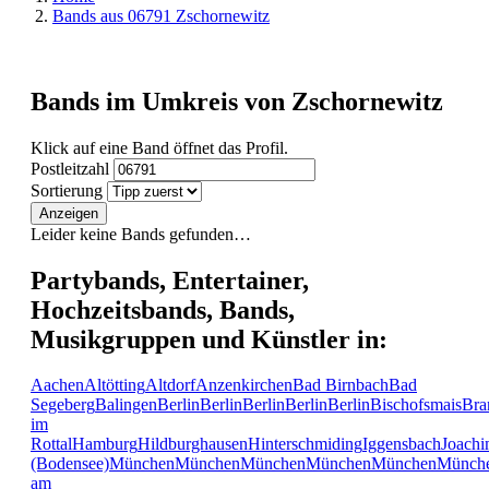
Bands aus 06791 Zschornewitz
Bands im Umkreis von Zschornewitz
Klick auf eine Band öffnet das Profil.
Postleitzahl
Sortierung
Anzeigen
Leider keine Bands gefunden…
Partybands, Entertainer,
Hochzeitsbands, Bands,
Musikgruppen und Künstler in:
Aachen
Altötting
Altdorf
Anzenkirchen
Bad Birnbach
Bad
Segeberg
Balingen
Berlin
Berlin
Berlin
Berlin
Berlin
Bischofsmais
Bra
im
Rottal
Hamburg
Hildburghausen
Hinterschmiding
Iggensbach
Joachi
(Bodensee)
München
München
München
München
München
Münch
am