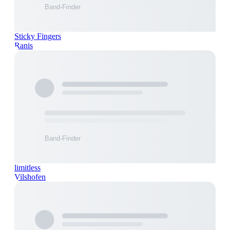
Sticky Fingers
Ranis
limitless
Vilshofen