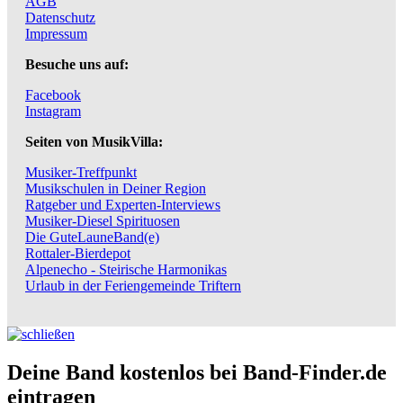
AGB
Datenschutz
Impressum
Besuche uns auf:
Facebook
Instagram
Seiten von MusikVilla:
Musiker-Treffpunkt
Musikschulen in Deiner Region
Ratgeber und Experten-Interviews
Musiker-Diesel Spirituosen
Die GuteLauneBand(e)
Rottaler-Bierdepot
Alpenecho - Steirische Harmonikas
Urlaub in der Feriengemeinde Triftern
Deine Band kostenlos bei Band-Finder.de
eintragen