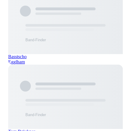
Basstscho
Egglham