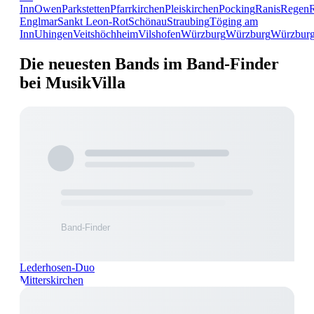
Inn
Owen
Parkstetten
Pfarrkirchen
Pleiskirchen
Pocking
Ranis
Regen
Englmar
Sankt Leon-Rot
Schönau
Straubing
Töging am
Inn
Uhingen
Veitshöchheim
Vilshofen
Würzburg
Würzburg
Würzbur
Die neuesten Bands im Band-Finder
bei MusikVilla
Lederhosen-Duo
Mitterskirchen