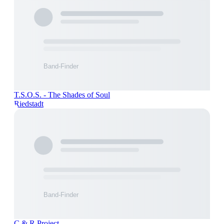
T.S.O.S. - The Shades of Soul
Riedstadt
C & R Project