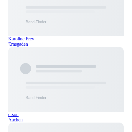
Karoline Frey
Ernsgaden
d-son
Aachen