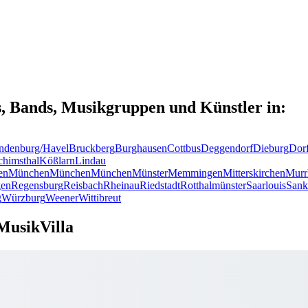
s, Bands, Musikgruppen und Künstler in:
ndenburg/Havel
Bruckberg
Burghausen
Cottbus
Deggendorf
Dieburg
Dor
chimsthal
Kößlarn
Lindau
en
München
München
München
Münster
Memmingen
Mitterskirchen
Murr
en
Regensburg
Reisbach
Rheinau
Riedstadt
Rotthalmünster
Saarlouis
Sank
g
Würzburg
Weener
Wittibreut
MusikVilla