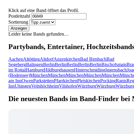
Klick auf eine Band öffnet das Profil.
Postleitzahl
Sortierung
Anzeigen
Leider keine Bands gefunden…
Partybands, Entertainer, Hochzeitsband
Aachen
Altötting
Altdorf
Anzenkirchen
Bad Birnbach
Bad
Segeberg
Balingen
Berlin
Berlin
Berlin
Berlin
Berlin
Bischofsmais
Bra
im Rottal
Hamburg
Hildburghausen
Hinterschmiding
Iggensbach
Joa
(Bodensee)
München
München
München
München
München
Münch
am Inn
Owen
Parkstetten
Pfarrkirchen
Pleiskirchen
Pocking
Ranis
Reg
Inn
Uhingen
Veitshöchheim
Vilshofen
Würzburg
Würzburg
Würzbur
Die neuesten Bands im Band-Finder bei 