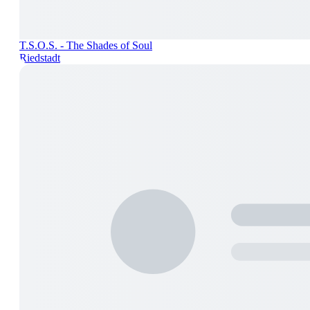
T.S.O.S. - The Shades of Soul
Riedstadt