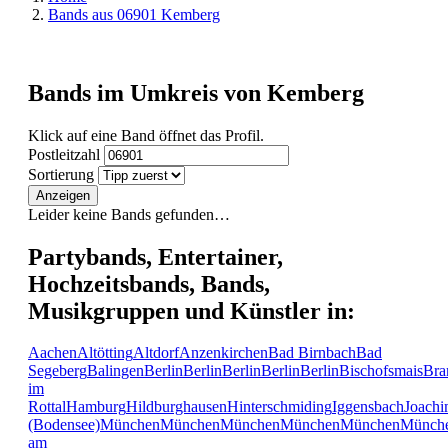
Bands aus 06901 Kemberg
Bands im Umkreis von Kemberg
Klick auf eine Band öffnet das Profil.
Postleitzahl
Sortierung
Anzeigen
Leider keine Bands gefunden…
Partybands, Entertainer,
Hochzeitsbands, Bands,
Musikgruppen und Künstler in:
Aachen
Altötting
Altdorf
Anzenkirchen
Bad Birnbach
Bad
Segeberg
Balingen
Berlin
Berlin
Berlin
Berlin
Berlin
Bischofsmais
Bra
im
Rottal
Hamburg
Hildburghausen
Hinterschmiding
Iggensbach
Joachi
(Bodensee)
München
München
München
München
München
Münch
am