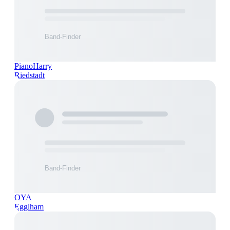
PianoHarry
Riedstadt
OYA
Egglham