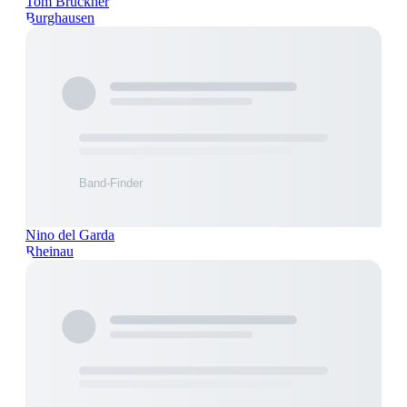
Tom Brückner
Burghausen
Nino del Garda
Rheinau