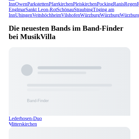
Inn
Owen
Parkstetten
Pfarrkirchen
Pleiskirchen
Pocking
Ranis
Regen
Englmar
Sankt Leon-Rot
Schönau
Straubing
Töging am
Inn
Uhingen
Veitshöchheim
Vilshofen
Würzburg
Würzburg
Würzbur
Die neuesten Bands im Band-Finder
bei MusikVilla
Lederhosen-Duo
Mitterskirchen