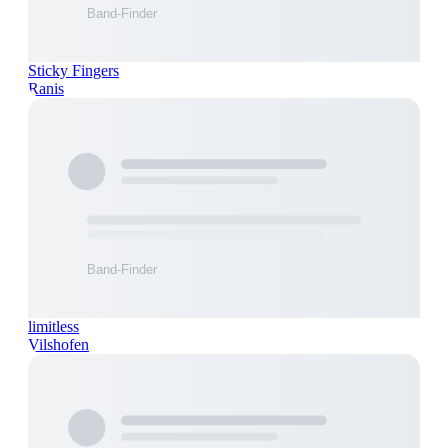
Sticky Fingers
Ranis
limitless
Vilshofen