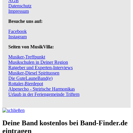
AGB
Datenschutz
Impressum
Besuche uns auf:
Facebook
Instagram
Seiten von MusikVilla:
Musiker-Treffpunkt
Musikschulen in Deiner Region
Ratgeber und Experten-Interviews
Musiker-Diesel Spirituosen
Die GuteLauneBand(e)
Rottaler-Bierdepot
Alpenecho - Steirische Harmonikas
Urlaub in der Feriengemeinde Triftern
Deine Band kostenlos bei Band-Finder.de
eintragen