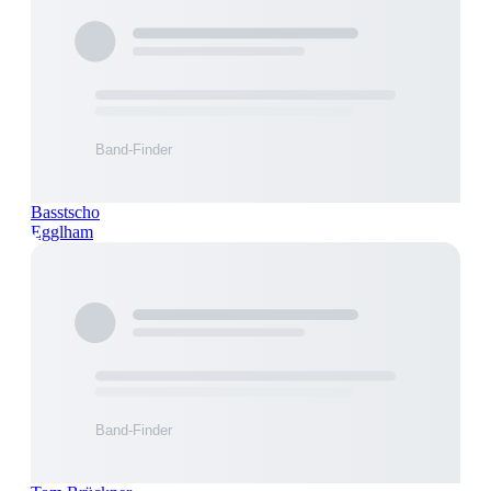
Basstscho
Egglham