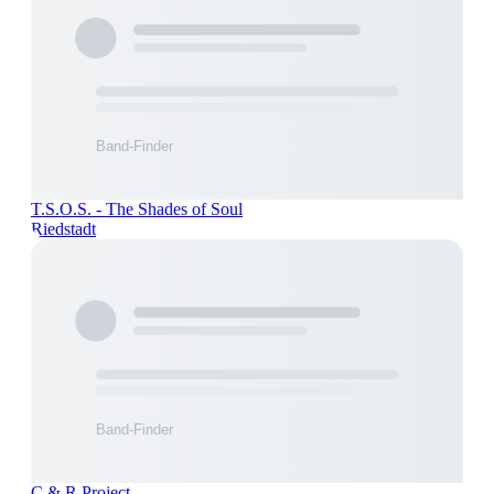
T.S.O.S. - The Shades of Soul
Riedstadt
C & R Project