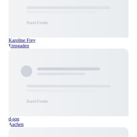
Karoline Frey
Ernsgaden
d-son
Aachen