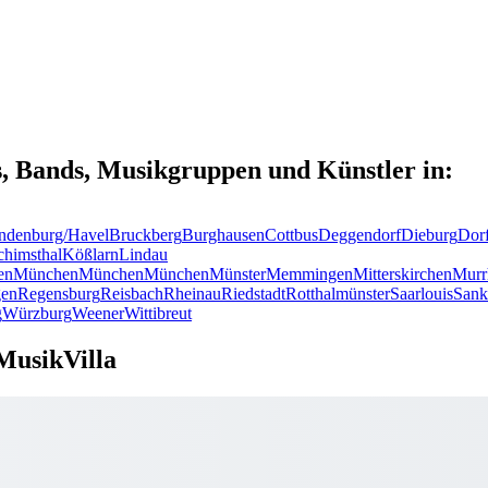
s, Bands, Musikgruppen und Künstler in:
ndenburg/Havel
Bruckberg
Burghausen
Cottbus
Deggendorf
Dieburg
Dor
chimsthal
Kößlarn
Lindau
en
München
München
München
Münster
Memmingen
Mitterskirchen
Murr
en
Regensburg
Reisbach
Rheinau
Riedstadt
Rotthalmünster
Saarlouis
Sank
g
Würzburg
Weener
Wittibreut
MusikVilla