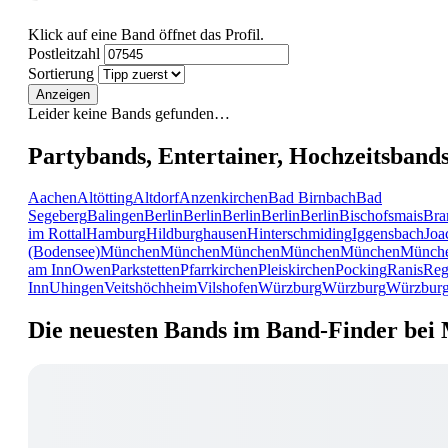
Klick auf eine Band öffnet das Profil.
Postleitzahl
Sortierung
Anzeigen
Leider keine Bands gefunden…
Partybands, Entertainer, Hochzeitsband
Aachen
Altötting
Altdorf
Anzenkirchen
Bad Birnbach
Bad
Segeberg
Balingen
Berlin
Berlin
Berlin
Berlin
Berlin
Bischofsmais
Bra
im Rottal
Hamburg
Hildburghausen
Hinterschmiding
Iggensbach
Joa
(Bodensee)
München
München
München
München
München
Münch
am Inn
Owen
Parkstetten
Pfarrkirchen
Pleiskirchen
Pocking
Ranis
Reg
Inn
Uhingen
Veitshöchheim
Vilshofen
Würzburg
Würzburg
Würzbur
Die neuesten Bands im Band-Finder bei 