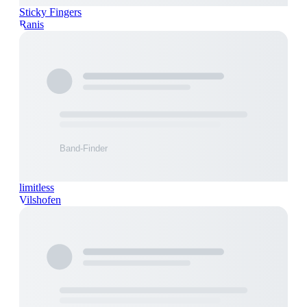
Sticky Fingers
Ranis
limitless
Vilshofen