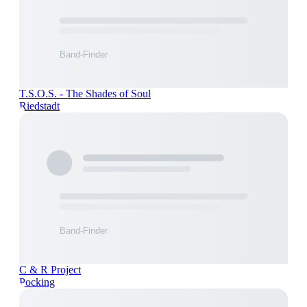
T.S.O.S. - The Shades of Soul
Riedstadt
C & R Project
Pocking