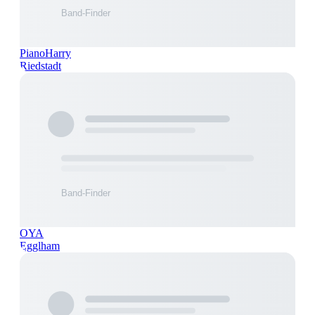
PianoHarry
Riedstadt
OYA
Egglham