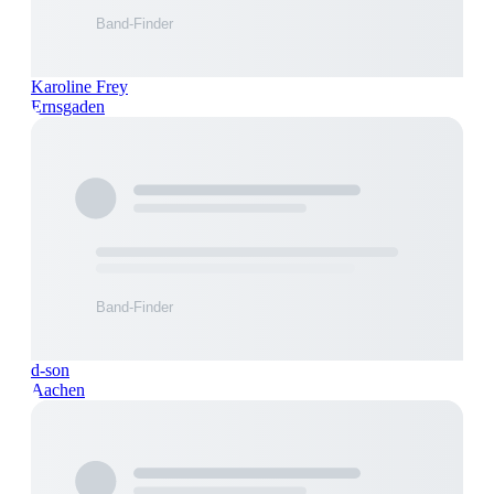
Karoline Frey
Ernsgaden
d-son
Aachen