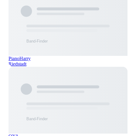
PianoHarry
Riedstadt