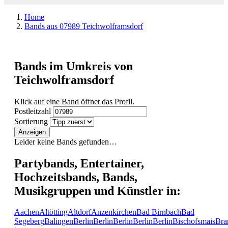
Home
Bands aus 07989 Teichwolframsdorf
Bands im Umkreis von
Teichwolframsdorf
Klick auf eine Band öffnet das Profil.
Postleitzahl
Sortierung
Anzeigen
Leider keine Bands gefunden…
Partybands, Entertainer,
Hochzeitsbands, Bands,
Musikgruppen und Künstler in:
Aachen
Altötting
Altdorf
Anzenkirchen
Bad Birnbach
Bad
Segeberg
Balingen
Berlin
Berlin
Berlin
Berlin
Berlin
Bischofsmais
Bra