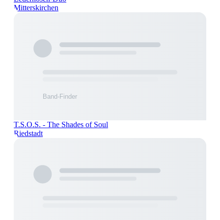
Mitterskirchen
T.S.O.S. - The Shades of Soul
Riedstadt