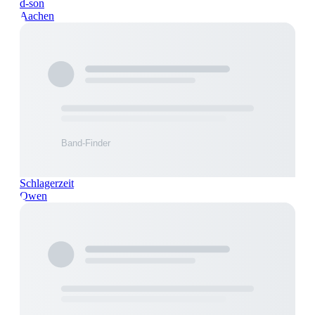
d-son
Aachen
Schlagerzeit
Owen