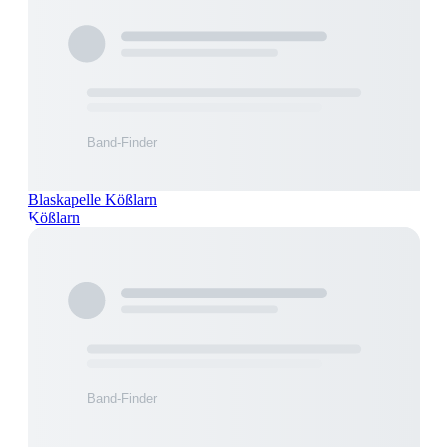
Blaskapelle Kößlarn
Kößlarn