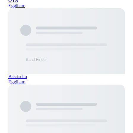
OYA
Egglham
Basstscho
Egglham