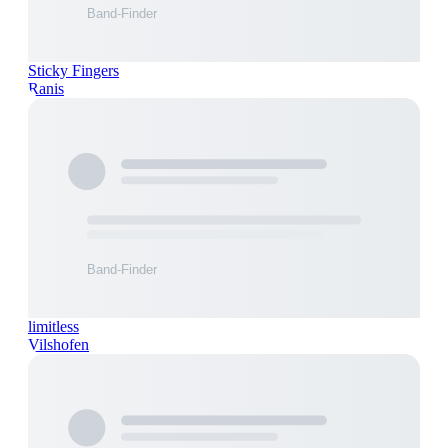
Sticky Fingers
Ranis
limitless
Vilshofen