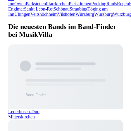
Inn
Owen
Parkstetten
Pfarrkirchen
Pleiskirchen
Pocking
Ranis
Regen
Englmar
Sankt Leon-Rot
Schönau
Straubing
Töging am
Inn
Uhingen
Veitshöchheim
Vilshofen
Würzburg
Würzburg
Würzbur
Die neuesten Bands im Band-Finder
bei MusikVilla
Lederhosen-Duo
Mitterskirchen