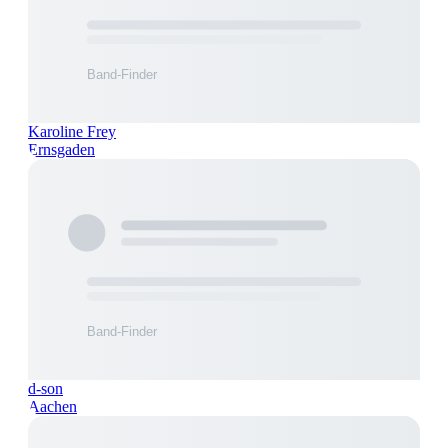
Karoline Frey
Ernsgaden
d-son
Aachen