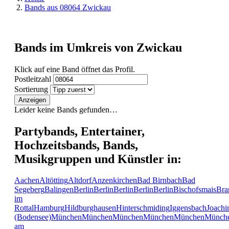
Bands aus 08064 Zwickau
Bands im Umkreis von Zwickau
Klick auf eine Band öffnet das Profil.
Postleitzahl
Sortierung
Anzeigen
Leider keine Bands gefunden…
Partybands, Entertainer,
Hochzeitsbands, Bands,
Musikgruppen und Künstler in:
Aachen
Altötting
Altdorf
Anzenkirchen
Bad Birnbach
Bad
Segeberg
Balingen
Berlin
Berlin
Berlin
Berlin
Berlin
Bischofsmais
Bra
im
Rottal
Hamburg
Hildburghausen
Hinterschmiding
Iggensbach
Joachi
(Bodensee)
München
München
München
München
München
Münch
am