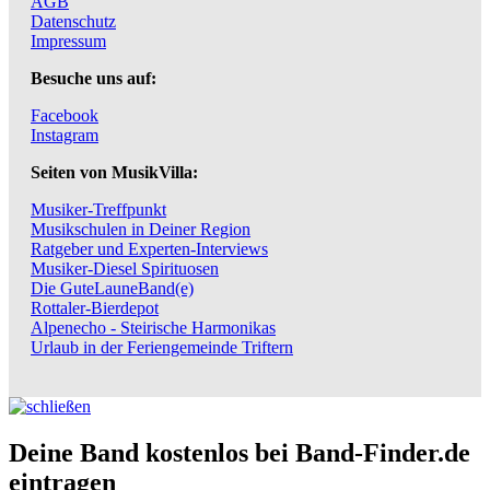
AGB
Datenschutz
Impressum
Besuche uns auf:
Facebook
Instagram
Seiten von MusikVilla:
Musiker-Treffpunkt
Musikschulen in Deiner Region
Ratgeber und Experten-Interviews
Musiker-Diesel Spirituosen
Die GuteLauneBand(e)
Rottaler-Bierdepot
Alpenecho - Steirische Harmonikas
Urlaub in der Feriengemeinde Triftern
Deine Band kostenlos bei Band-Finder.de
eintragen