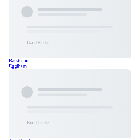
Basstscho
Egglham