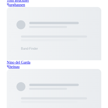
Tom Brückner
Burghausen
Nino del Garda
Rheinau