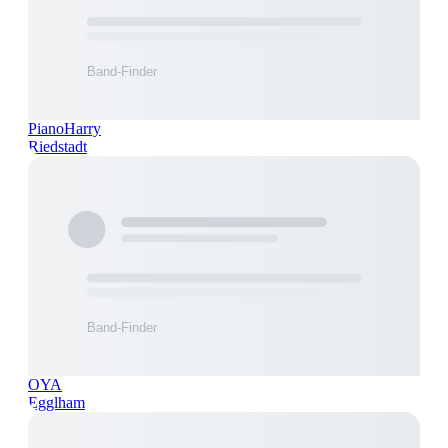
PianoHarry
Riedstadt
OYA
Egglham