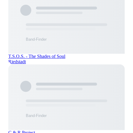
T.S.O.S. - The Shades of Soul
Riedstadt
C & R Project