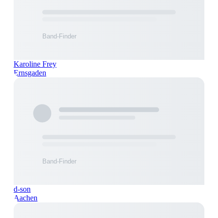
Karoline Frey
Ernsgaden
d-son
Aachen