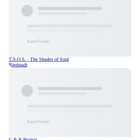
T.S.O.S. - The Shades of Soul
Riedstadt
C & R Project