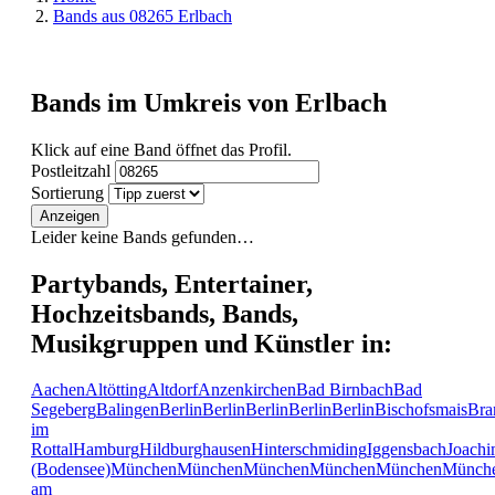
Bands aus 08265 Erlbach
Bands im Umkreis von Erlbach
Klick auf eine Band öffnet das Profil.
Postleitzahl
Sortierung
Anzeigen
Leider keine Bands gefunden…
Partybands, Entertainer,
Hochzeitsbands, Bands,
Musikgruppen und Künstler in:
Aachen
Altötting
Altdorf
Anzenkirchen
Bad Birnbach
Bad
Segeberg
Balingen
Berlin
Berlin
Berlin
Berlin
Berlin
Bischofsmais
Bra
im
Rottal
Hamburg
Hildburghausen
Hinterschmiding
Iggensbach
Joachi
(Bodensee)
München
München
München
München
München
Münch
am