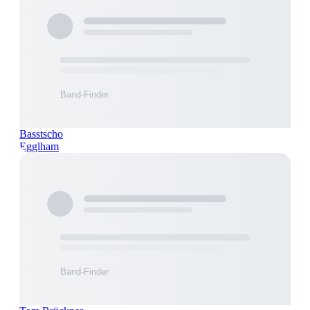
Basstscho
Egglham