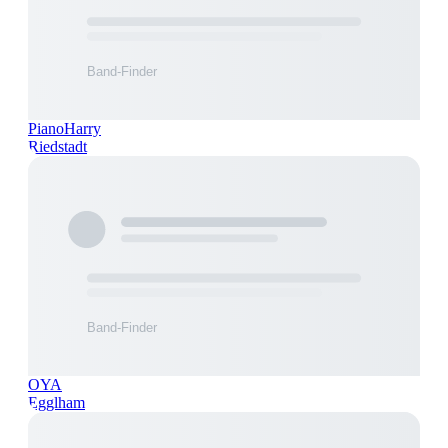
PianoHarry
Riedstadt
OYA
Egglham