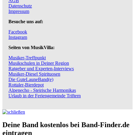
AGB
Datenschutz
Impressum
Besuche uns auf:
Facebook
Instagram
Seiten von MusikVilla:
Musiker-Treffpunkt
Musikschulen in Deiner Region
Ratgeber und Experten-Interviews
Musiker-Diesel Spirituosen
Die GuteLauneBand(e)
Rottaler-Bierdepot
Alpenecho - Steirische Harmonikas
Urlaub in der Feriengemeinde Triftern
Deine Band kostenlos bei Band-Finder.de
eintragen