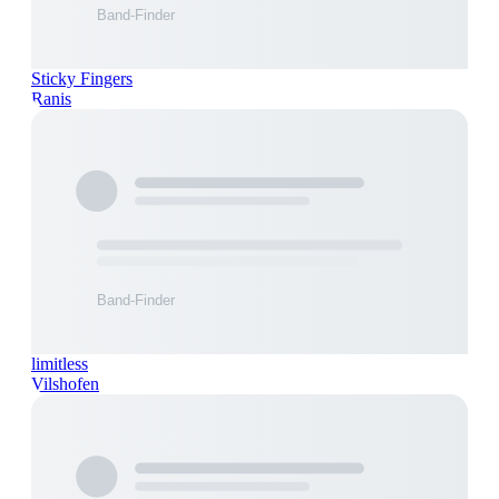
Sticky Fingers
Ranis
limitless
Vilshofen