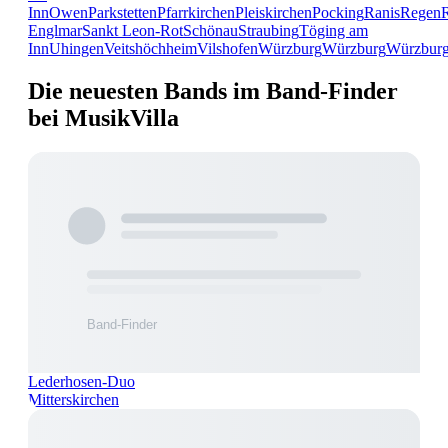
Inn
Owen
Parkstetten
Pfarrkirchen
Pleiskirchen
Pocking
Ranis
Regen
Englmar
Sankt Leon-Rot
Schönau
Straubing
Töging am
Inn
Uhingen
Veitshöchheim
Vilshofen
Würzburg
Würzburg
Würzbur
Die neuesten Bands im Band-Finder
bei MusikVilla
Lederhosen-Duo
Mitterskirchen