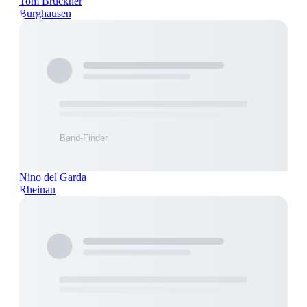
Tom Brückner
Burghausen
Nino del Garda
Rheinau