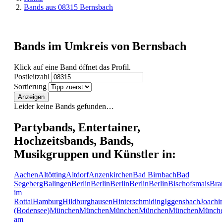
Bands aus 08315 Bernsbach
Bands im Umkreis von Bernsbach
Klick auf eine Band öffnet das Profil.
Postleitzahl
Sortierung
Anzeigen
Leider keine Bands gefunden…
Partybands, Entertainer,
Hochzeitsbands, Bands,
Musikgruppen und Künstler in:
Aachen
Altötting
Altdorf
Anzenkirchen
Bad Birnbach
Bad
Segeberg
Balingen
Berlin
Berlin
Berlin
Berlin
Berlin
Bischofsmais
Bra
im
Rottal
Hamburg
Hildburghausen
Hinterschmiding
Iggensbach
Joachi
(Bodensee)
München
München
München
München
München
Münch
am