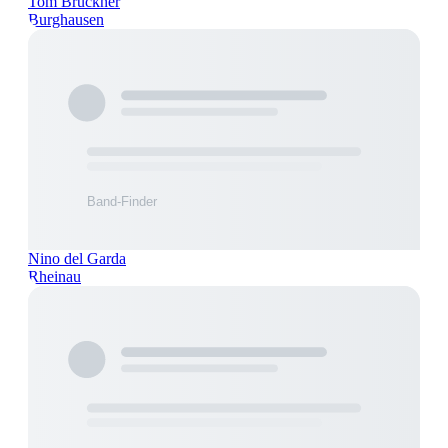
Tom Brückner
Burghausen
Nino del Garda
Rheinau