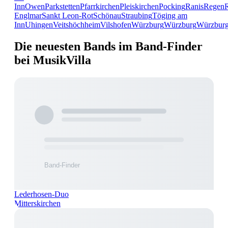
Inn
Owen
Parkstetten
Pfarrkirchen
Pleiskirchen
Pocking
Ranis
Regen
Englmar
Sankt Leon-Rot
Schönau
Straubing
Töging am
Inn
Uhingen
Veitshöchheim
Vilshofen
Würzburg
Würzburg
Würzbur
Die neuesten Bands im Band-Finder
bei MusikVilla
Lederhosen-Duo
Mitterskirchen