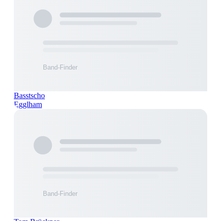
Basstscho
Egglham