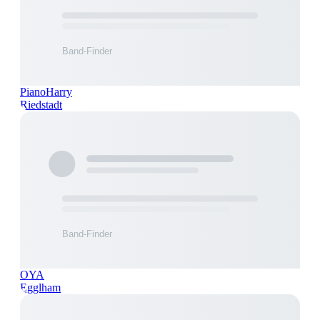
PianoHarry
Riedstadt
OYA
Egglham