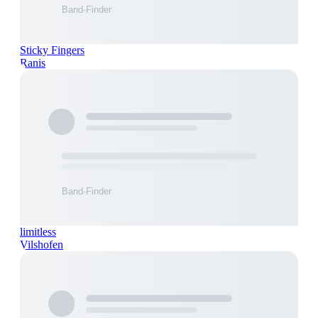
Sticky Fingers
Ranis
limitless
Vilshofen