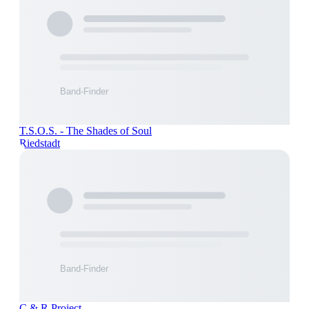
T.S.O.S. - The Shades of Soul
Riedstadt
C & R Project