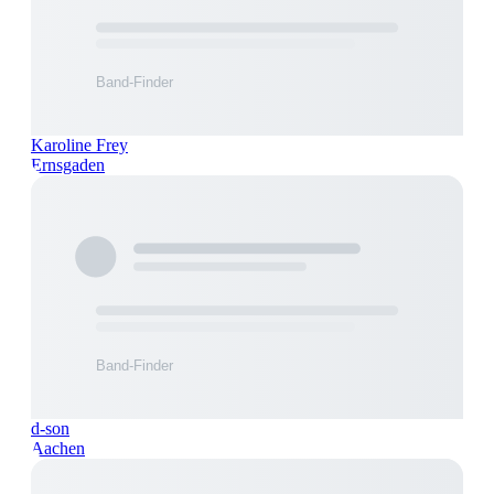
Karoline Frey
Ernsgaden
d-son
Aachen