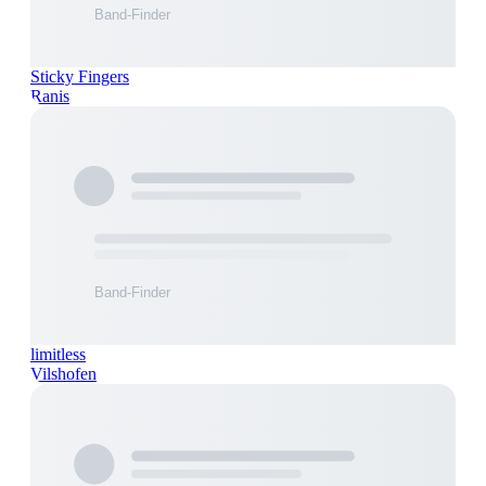
Sticky Fingers
Ranis
limitless
Vilshofen