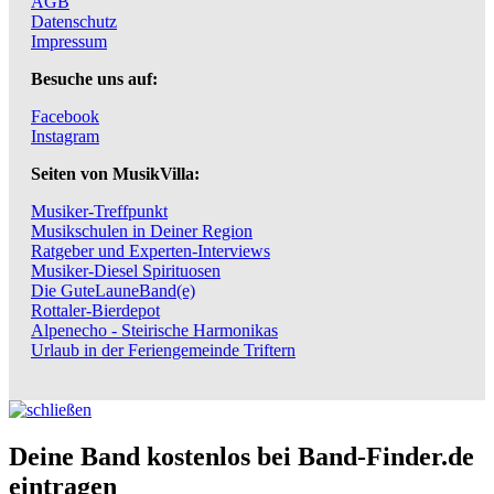
AGB
Datenschutz
Impressum
Besuche uns auf:
Facebook
Instagram
Seiten von MusikVilla:
Musiker-Treffpunkt
Musikschulen in Deiner Region
Ratgeber und Experten-Interviews
Musiker-Diesel Spirituosen
Die GuteLauneBand(e)
Rottaler-Bierdepot
Alpenecho - Steirische Harmonikas
Urlaub in der Feriengemeinde Triftern
Deine Band kostenlos bei Band-Finder.de
eintragen