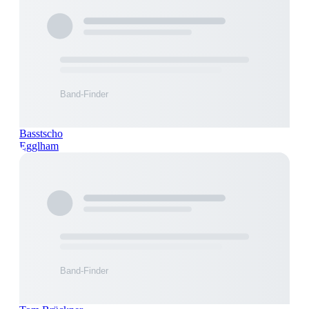
Basstscho
Egglham