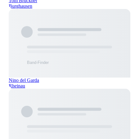
Tom Brückner
Burghausen
Nino del Garda
Rheinau