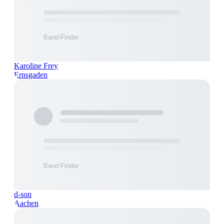
Karoline Frey
Ernsgaden
d-son
Aachen