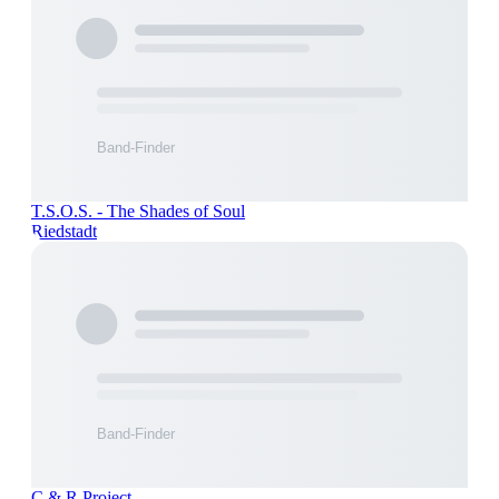
T.S.O.S. - The Shades of Soul
Riedstadt
C & R Project