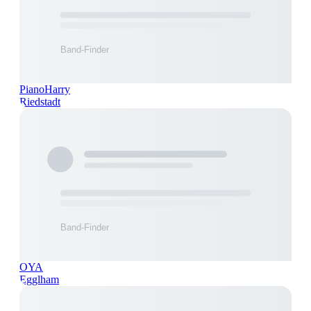
PianoHarry
Riedstadt
OYA
Egglham