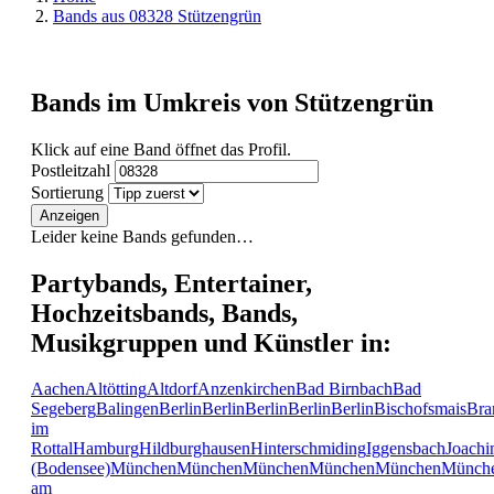
Bands aus 08328 Stützengrün
Bands im Umkreis von Stützengrün
Klick auf eine Band öffnet das Profil.
Postleitzahl
Sortierung
Anzeigen
Leider keine Bands gefunden…
Partybands, Entertainer,
Hochzeitsbands, Bands,
Musikgruppen und Künstler in:
Aachen
Altötting
Altdorf
Anzenkirchen
Bad Birnbach
Bad
Segeberg
Balingen
Berlin
Berlin
Berlin
Berlin
Berlin
Bischofsmais
Bra
im
Rottal
Hamburg
Hildburghausen
Hinterschmiding
Iggensbach
Joachi
(Bodensee)
München
München
München
München
München
Münch
am