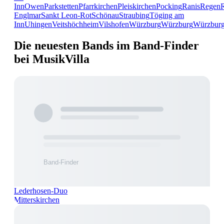
Inn
Owen
Parkstetten
Pfarrkirchen
Pleiskirchen
Pocking
Ranis
Regen
Englmar
Sankt Leon-Rot
Schönau
Straubing
Töging am
Inn
Uhingen
Veitshöchheim
Vilshofen
Würzburg
Würzburg
Würzbur
Die neuesten Bands im Band-Finder
bei MusikVilla
Lederhosen-Duo
Mitterskirchen