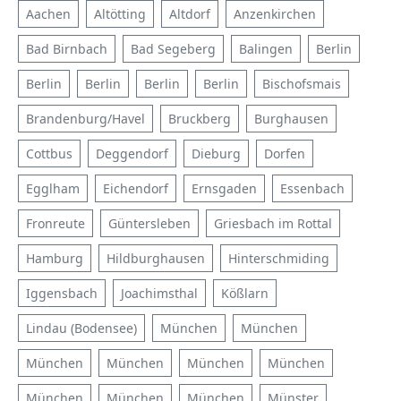
Aachen
Altötting
Altdorf
Anzenkirchen
Bad Birnbach
Bad Segeberg
Balingen
Berlin
Berlin
Berlin
Berlin
Berlin
Bischofsmais
Brandenburg/Havel
Bruckberg
Burghausen
Cottbus
Deggendorf
Dieburg
Dorfen
Egglham
Eichendorf
Ernsgaden
Essenbach
Fronreute
Güntersleben
Griesbach im Rottal
Hamburg
Hildburghausen
Hinterschmiding
Iggensbach
Joachimsthal
Kößlarn
Lindau (Bodensee)
München
München
München
München
München
München
München
München
München
Münster