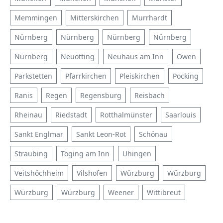
Memmingen
Mitterskirchen
Murrhardt
Nürnberg
Nürnberg
Nürnberg
Nürnberg
Nürnberg
Neuötting
Neuhaus am Inn
Owen
Parkstetten
Pfarrkirchen
Pleiskirchen
Pocking
Ranis
Regen
Regensburg
Reisbach
Rheinau
Riedstadt
Rotthalmünster
Saarlouis
Sankt Englmar
Sankt Leon-Rot
Schönau
Straubing
Töging am Inn
Uhingen
Veitshöchheim
Vilshofen
Würzburg
Würzburg
Würzburg
Würzburg
Weener
Wittibreut