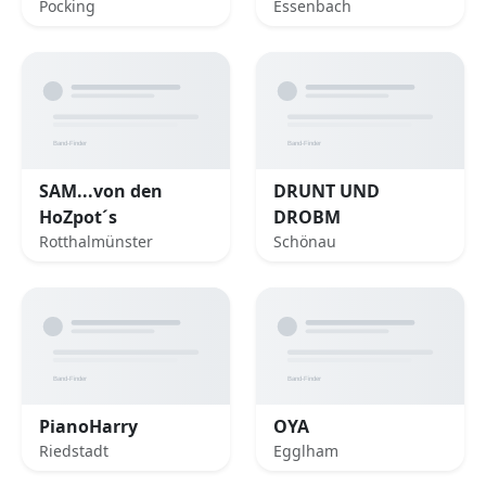
Pocking
Essenbach
SAM...von den
DRUNT UND
HoZpot´s
DROBM
Rotthalmünster
Schönau
PianoHarry
OYA
Riedstadt
Egglham