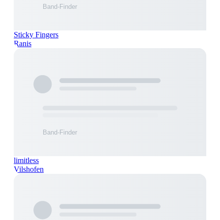
Sticky Fingers
Ranis
limitless
Vilshofen