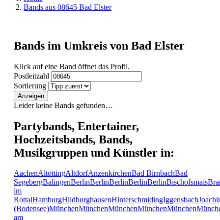
Bands aus 08645 Bad Elster
Bands im Umkreis von Bad Elster
Klick auf eine Band öffnet das Profil.
Postleitzahl
Sortierung
Anzeigen
Leider keine Bands gefunden…
Partybands, Entertainer,
Hochzeitsbands, Bands,
Musikgruppen und Künstler in:
Aachen
Altötting
Altdorf
Anzenkirchen
Bad Birnbach
Bad
Segeberg
Balingen
Berlin
Berlin
Berlin
Berlin
Berlin
Bischofsmais
Bra
im
Rottal
Hamburg
Hildburghausen
Hinterschmiding
Iggensbach
Joachi
(Bodensee)
München
München
München
München
München
Münch
am