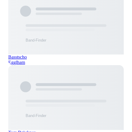
Basstscho
Egglham