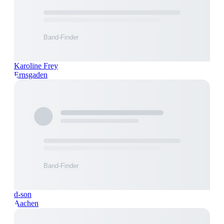
Karoline Frey
Ernsgaden
d-son
Aachen