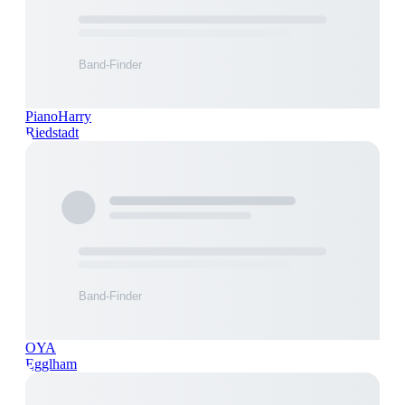
PianoHarry
Riedstadt
OYA
Egglham