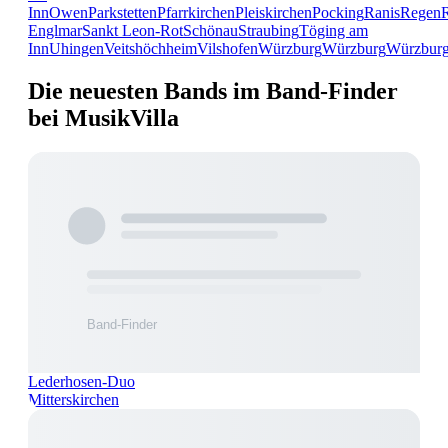
Inn
Owen
Parkstetten
Pfarrkirchen
Pleiskirchen
Pocking
Ranis
Regen
Englmar
Sankt Leon-Rot
Schönau
Straubing
Töging am
Inn
Uhingen
Veitshöchheim
Vilshofen
Würzburg
Würzburg
Würzbur
Die neuesten Bands im Band-Finder
bei MusikVilla
Lederhosen-Duo
Mitterskirchen