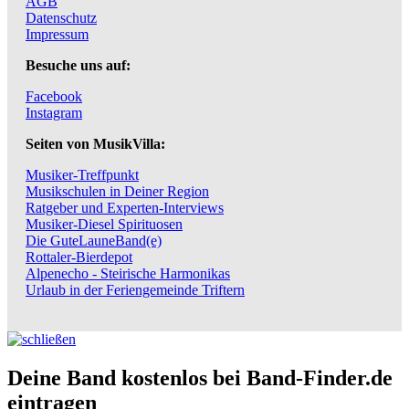
AGB
Datenschutz
Impressum
Besuche uns auf:
Facebook
Instagram
Seiten von MusikVilla:
Musiker-Treffpunkt
Musikschulen in Deiner Region
Ratgeber und Experten-Interviews
Musiker-Diesel Spirituosen
Die GuteLauneBand(e)
Rottaler-Bierdepot
Alpenecho - Steirische Harmonikas
Urlaub in der Feriengemeinde Triftern
Deine Band kostenlos bei Band-Finder.de
eintragen