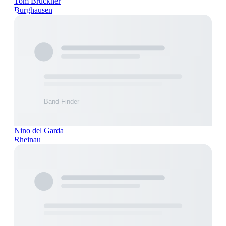
Tom Brückner
Burghausen
Nino del Garda
Rheinau