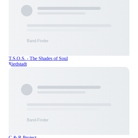
T.S.O.S. - The Shades of Soul
Riedstadt
C & R Project