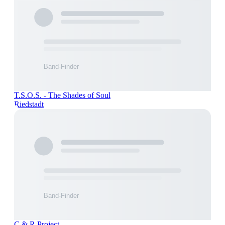
T.S.O.S. - The Shades of Soul
Riedstadt
C & R Project