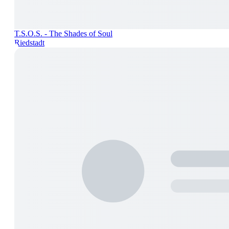
T.S.O.S. - The Shades of Soul
Riedstadt