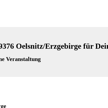
9376 Oelsnitz/Erzgebirge für De
ne Veranstaltung
rge