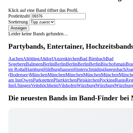
Klick auf eine Band öffnet das Profil.
Postleitzahl
Sortierung
Anzeigen
Leider keine Bands gefunden…
Partybands, Entertainer, Hochzeitsband
Aachen
Altötting
Altdorf
Anzenkirchen
Bad Birnbach
Bad
Segeberg
Balingen
Berlin
Berlin
Berlin
Berlin
Berlin
Bischofsmais
Bra
im Rottal
Hamburg
Hildburghausen
Hinterschmiding
Iggensbach
Joa
(Bodensee)
München
München
München
München
München
Münch
am Inn
Owen
Parkstetten
Pfarrkirchen
Pleiskirchen
Pocking
Ranis
Reg
Inn
Uhingen
Veitshöchheim
Vilshofen
Würzburg
Würzburg
Würzbur
Die neuesten Bands im Band-Finder bei 