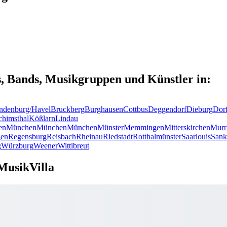
s, Bands, Musikgruppen und Künstler in:
ndenburg/Havel
Bruckberg
Burghausen
Cottbus
Deggendorf
Dieburg
Dor
chimsthal
Kößlarn
Lindau
en
München
München
München
Münster
Memmingen
Mitterskirchen
Murr
en
Regensburg
Reisbach
Rheinau
Riedstadt
Rotthalmünster
Saarlouis
Sank
g
Würzburg
Weener
Wittibreut
MusikVilla