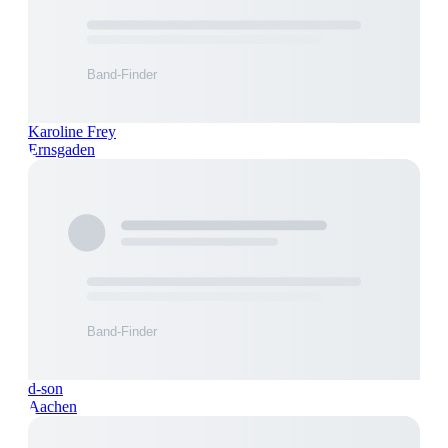
Karoline Frey
Ernsgaden
d-son
Aachen