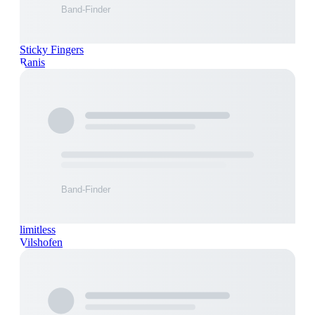
Sticky Fingers
Ranis
limitless
Vilshofen