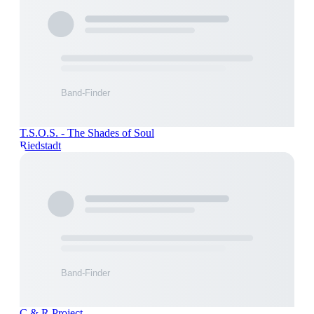
T.S.O.S. - The Shades of Soul
Riedstadt
C & R Project