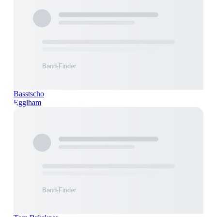
Basstscho
Egglham