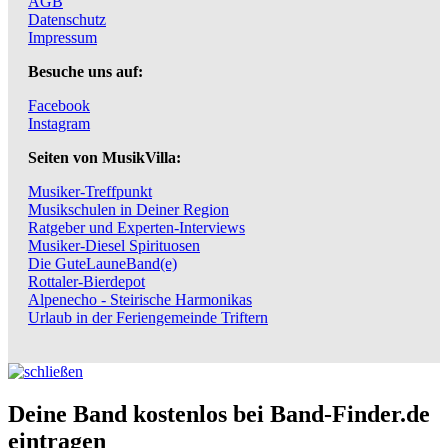
AGB
Datenschutz
Impressum
Besuche uns auf:
Facebook
Instagram
Seiten von MusikVilla:
Musiker-Treffpunkt
Musikschulen in Deiner Region
Ratgeber und Experten-Interviews
Musiker-Diesel Spirituosen
Die GuteLauneBand(e)
Rottaler-Bierdepot
Alpenecho - Steirische Harmonikas
Urlaub in der Feriengemeinde Triftern
Deine Band kostenlos bei Band-Finder.de
eintragen