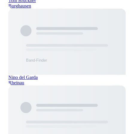
Tom Brückner
Burghausen
Nino del Garda
Rheinau