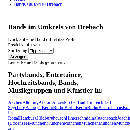
Bands aus 09430 Drebach
Bands im Umkreis von Drebach
Klick auf eine Band öffnet das Profil.
Postleitzahl
Sortierung
Anzeigen
Leider keine Bands gefunden…
Partybands, Entertainer,
Hochzeitsbands, Bands,
Musikgruppen und Künstler in:
Aachen
Altötting
Altdorf
Anzenkirchen
Bad Birnbach
Bad
Segeberg
Balingen
Berlin
Berlin
Berlin
Berlin
Berlin
Bischofsmais
Bra
im
Rottal
Hamburg
Hildburghausen
Hinterschmiding
Iggensbach
Joachi
(Bodensee)
München
München
München
München
München
Münch
am