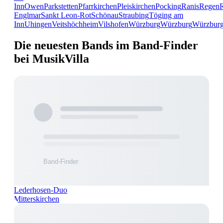
Inn
Owen
Parkstetten
Pfarrkirchen
Pleiskirchen
Pocking
Ranis
Regen
Englmar
Sankt Leon-Rot
Schönau
Straubing
Töging am
Inn
Uhingen
Veitshöchheim
Vilshofen
Würzburg
Würzburg
Würzbur
Die neuesten Bands im Band-Finder
bei MusikVilla
Lederhosen-Duo
Mitterskirchen