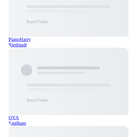
PianoHarry
Riedstadt
OYA
Egglham