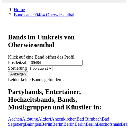
Home
Bands aus 09484 Oberwiesenthal
Bands im Umkreis von
Oberwiesenthal
Klick auf eine Band öffnet das Profil.
Postleitzahl
Sortierung
Anzeigen
Leider keine Bands gefunden…
Partybands, Entertainer,
Hochzeitsbands, Bands,
Musikgruppen und Künstler in:
Aachen
Altötting
Altdorf
Anzenkirchen
Bad Birnbach
Bad
Segeberg
Balingen
Berlin
Berlin
Berlin
Berlin
Berlin
Bischofsmais
Bra