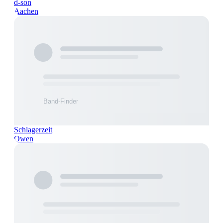
d-son
Aachen
Schlagerzeit
Owen