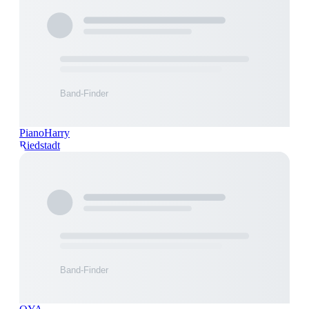
PianoHarry
Riedstadt