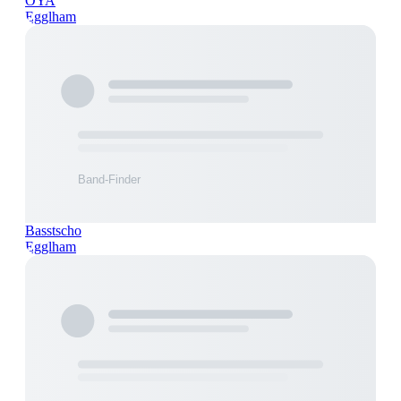
OYA
Egglham
Basstscho
Egglham