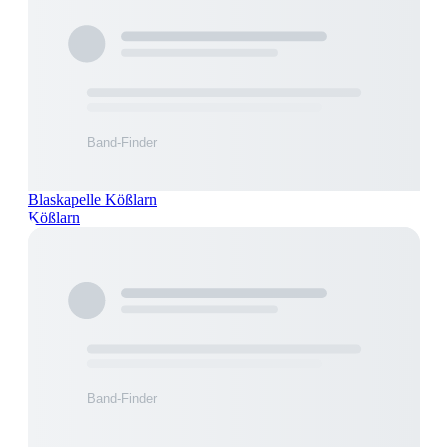
Blaskapelle Kößlarn
Kößlarn