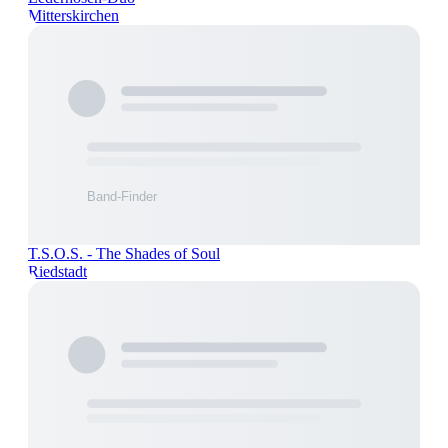
Mitterskirchen
T.S.O.S. - The Shades of Soul
Riedstadt