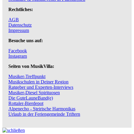
Rechtliches:
AGB
Datenschutz
Impressum
Besuche uns auf:
Facebook
Instagram
Seiten von MusikVilla:
Musiker-Treffpunkt
Musikschulen in Deiner Region
Ratgeber und Experten-Interviews
Musiker-Diesel Spirituosen
Die GuteLauneBand(e)
Rottaler-Bierdepot
Alpenecho - Steirische Harmonikas
Urlaub in der Feriengemeinde Triftern