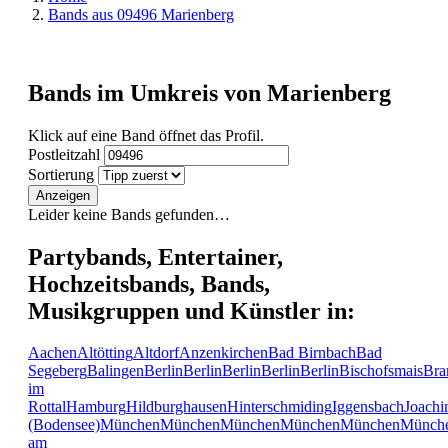
Bands aus 09496 Marienberg
Bands im Umkreis von Marienberg
Klick auf eine Band öffnet das Profil.
Postleitzahl
Sortierung
Anzeigen
Leider keine Bands gefunden…
Partybands, Entertainer,
Hochzeitsbands, Bands,
Musikgruppen und Künstler in:
Aachen
Altötting
Altdorf
Anzenkirchen
Bad Birnbach
Bad
Segeberg
Balingen
Berlin
Berlin
Berlin
Berlin
Berlin
Bischofsmais
Bra
im
Rottal
Hamburg
Hildburghausen
Hinterschmiding
Iggensbach
Joachi
(Bodensee)
München
München
München
München
München
Münch
am