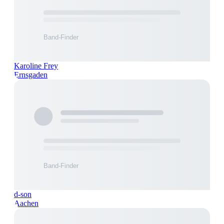
Karoline Frey
Ernsgaden
d-son
Aachen