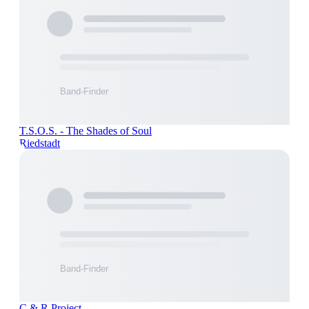
T.S.O.S. - The Shades of Soul
Riedstadt
C & R Project