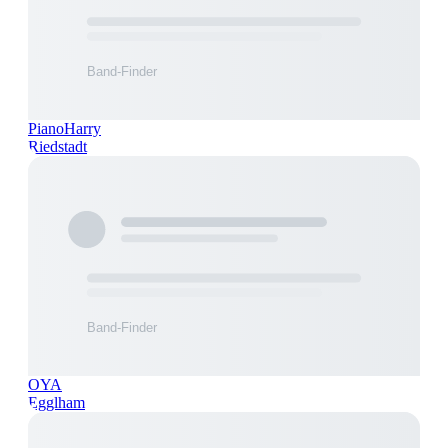
PianoHarry
Riedstadt
OYA
Egglham