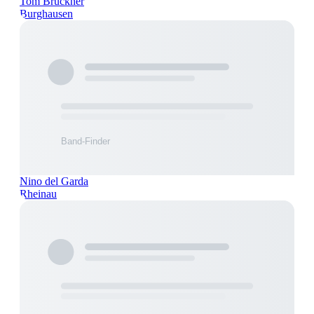
Tom Brückner
Burghausen
Nino del Garda
Rheinau