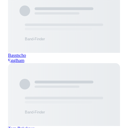
Basstscho
Egglham