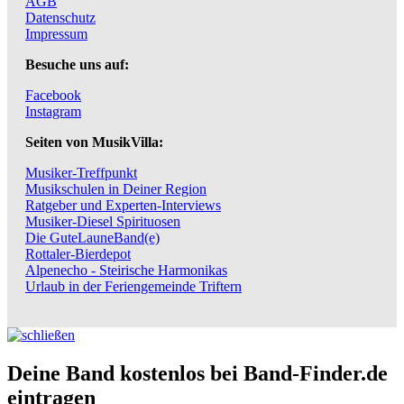
AGB
Datenschutz
Impressum
Besuche uns auf:
Facebook
Instagram
Seiten von MusikVilla:
Musiker-Treffpunkt
Musikschulen in Deiner Region
Ratgeber und Experten-Interviews
Musiker-Diesel Spirituosen
Die GuteLauneBand(e)
Rottaler-Bierdepot
Alpenecho - Steirische Harmonikas
Urlaub in der Feriengemeinde Triftern
Deine Band kostenlos bei Band-Finder.de
eintragen