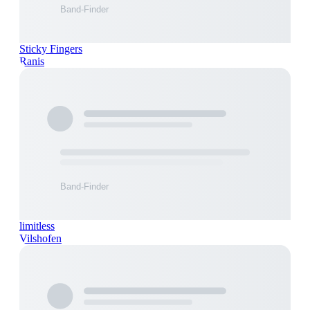
Sticky Fingers
Ranis
limitless
Vilshofen