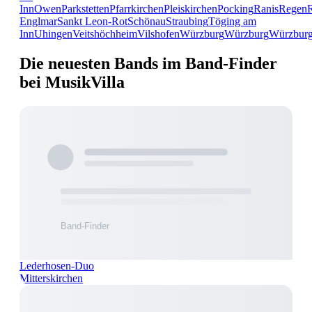
Inn
Owen
Parkstetten
Pfarrkirchen
Pleiskirchen
Pocking
Ranis
Regen
Englmar
Sankt Leon-Rot
Schönau
Straubing
Töging am
Inn
Uhingen
Veitshöchheim
Vilshofen
Würzburg
Würzburg
Würzbur
Die neuesten Bands im Band-Finder
bei MusikVilla
Lederhosen-Duo
Mitterskirchen