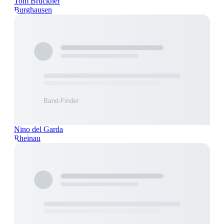
Tom Brückner
Burghausen
Nino del Garda
Rheinau