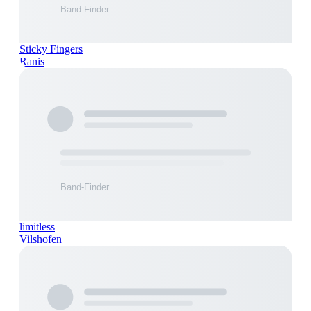
Sticky Fingers
Ranis
limitless
Vilshofen