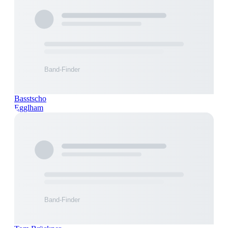
Basstscho
Egglham