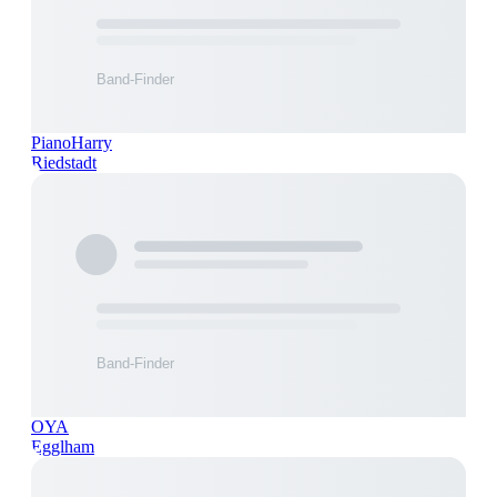
PianoHarry
Riedstadt
OYA
Egglham