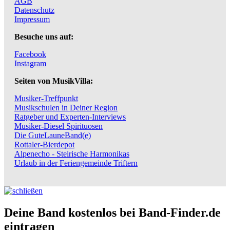
AGB
Datenschutz
Impressum
Besuche uns auf:
Facebook
Instagram
Seiten von MusikVilla:
Musiker-Treffpunkt
Musikschulen in Deiner Region
Ratgeber und Experten-Interviews
Musiker-Diesel Spirituosen
Die GuteLauneBand(e)
Rottaler-Bierdepot
Alpenecho - Steirische Harmonikas
Urlaub in der Feriengemeinde Triftern
Deine Band kostenlos bei Band-Finder.de
eintragen