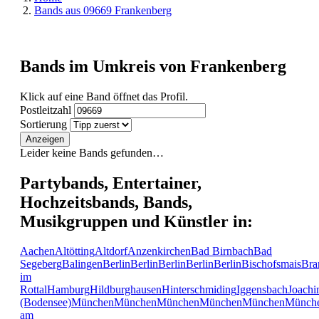
Bands aus 09669 Frankenberg
Bands im Umkreis von Frankenberg
Klick auf eine Band öffnet das Profil.
Postleitzahl
Sortierung
Anzeigen
Leider keine Bands gefunden…
Partybands, Entertainer,
Hochzeitsbands, Bands,
Musikgruppen und Künstler in:
Aachen
Altötting
Altdorf
Anzenkirchen
Bad Birnbach
Bad
Segeberg
Balingen
Berlin
Berlin
Berlin
Berlin
Berlin
Bischofsmais
Bra
im
Rottal
Hamburg
Hildburghausen
Hinterschmiding
Iggensbach
Joachi
(Bodensee)
München
München
München
München
München
Münch
am