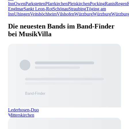
Inn
Owen
Parkstetten
Pfarrkirchen
Pleiskirchen
Pocking
Ranis
Regen
Englmar
Sankt Leon-Rot
Schönau
Straubing
Töging am
Inn
Uhingen
Veitshöchheim
Vilshofen
Würzburg
Würzburg
Würzbur
Die neuesten Bands im Band-Finder
bei MusikVilla
Lederhosen-Duo
Mitterskirchen