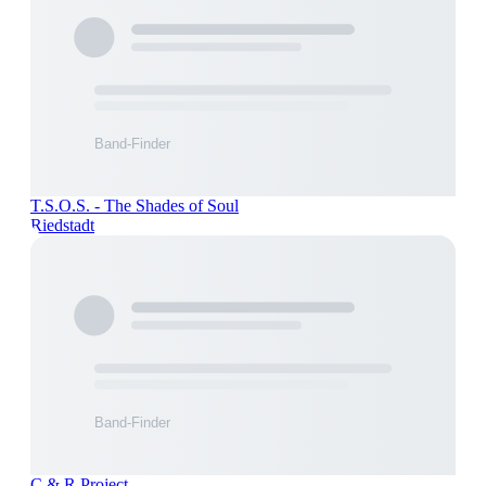
T.S.O.S. - The Shades of Soul
Riedstadt
C & R Project