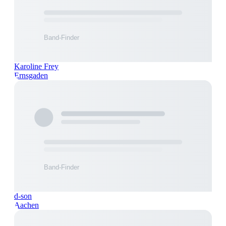
Karoline Frey
Ernsgaden
d-son
Aachen