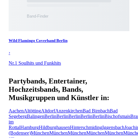
Wild Flamingo Coverband Berlin
›
Nr.1 Soulhits und Funkhits
Partybands, Entertainer,
Hochzeitsbands, Bands,
Musikgruppen und Künstler in:
Aachen
Altötting
Altdorf
Anzenkirchen
Bad Birnbach
Bad
Segeberg
Balingen
Berlin
Berlin
Berlin
Berlin
Berlin
Bischofsmais
Bra
im
Rottal
Hamburg
Hildburghausen
Hinterschmiding
Iggensbach
Joachi
(Bodensee)
München
München
München
München
München
Münch