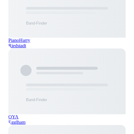
PianoHarry
Riedstadt
OYA
Egglham