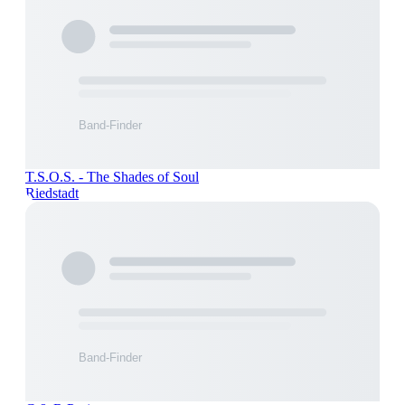
T.S.O.S. - The Shades of Soul
Riedstadt