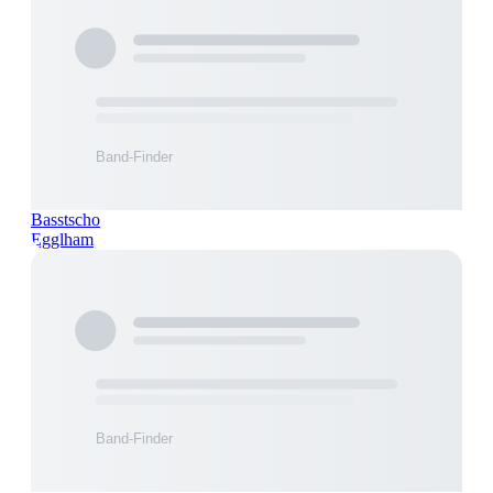
Basstscho
Egglham