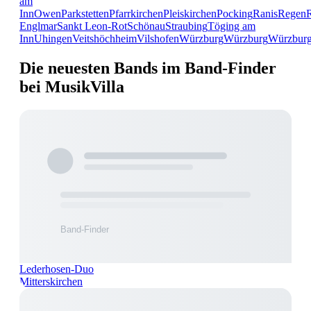
am
Inn
Owen
Parkstetten
Pfarrkirchen
Pleiskirchen
Pocking
Ranis
Regen
Englmar
Sankt Leon-Rot
Schönau
Straubing
Töging am
Inn
Uhingen
Veitshöchheim
Vilshofen
Würzburg
Würzburg
Würzbur
Die neuesten Bands im Band-Finder
bei MusikVilla
Lederhosen-Duo
Mitterskirchen