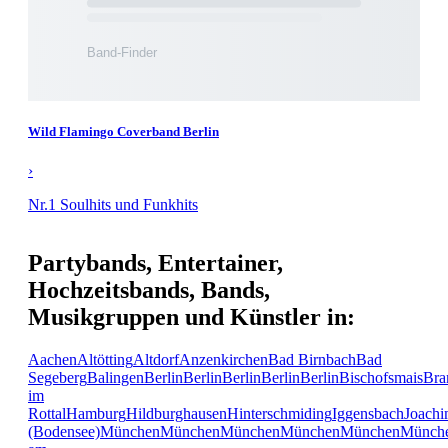
Wild Flamingo Coverband Berlin
›
Nr.1 Soulhits und Funkhits
Partybands, Entertainer,
Hochzeitsbands, Bands,
Musikgruppen und Künstler in:
Aachen
Altötting
Altdorf
Anzenkirchen
Bad Birnbach
Bad
Segeberg
Balingen
Berlin
Berlin
Berlin
Berlin
Berlin
Bischofsmais
Bra
im
Rottal
Hamburg
Hildburghausen
Hinterschmiding
Iggensbach
Joachi
(Bodensee)
München
München
München
München
München
Münch