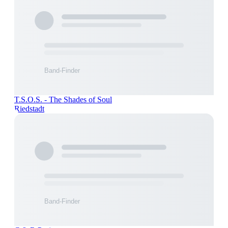
T.S.O.S. - The Shades of Soul
Riedstadt