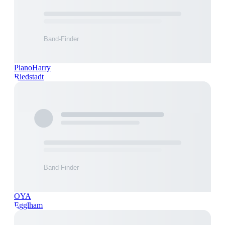
PianoHarry
Riedstadt
OYA
Egglham