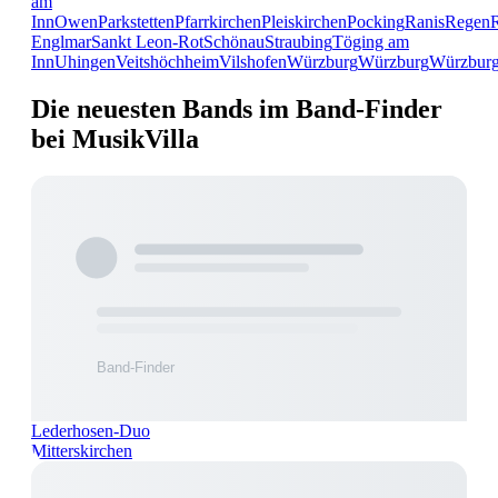
am
Inn
Owen
Parkstetten
Pfarrkirchen
Pleiskirchen
Pocking
Ranis
Regen
Englmar
Sankt Leon-Rot
Schönau
Straubing
Töging am
Inn
Uhingen
Veitshöchheim
Vilshofen
Würzburg
Würzburg
Würzbur
Die neuesten Bands im Band-Finder
bei MusikVilla
Lederhosen-Duo
Mitterskirchen