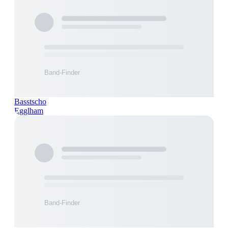
Basstscho
Egglham