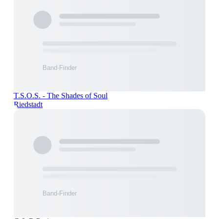
T.S.O.S. - The Shades of Soul
Riedstadt