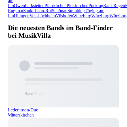
am
Inn
Owen
Parkstetten
Pfarrkirchen
Pleiskirchen
Pocking
Ranis
Regen
Englmar
Sankt Leon-Rot
Schönau
Straubing
Töging am
Inn
Uhingen
Veitshöchheim
Vilshofen
Würzburg
Würzburg
Würzbur
Die neuesten Bands im Band-Finder
bei MusikVilla
Lederhosen-Duo
Mitterskirchen