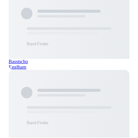
Basstscho
Egglham