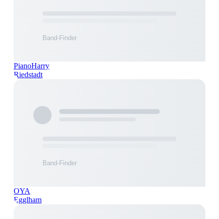
PianoHarry
Riedstadt
OYA
Egglham