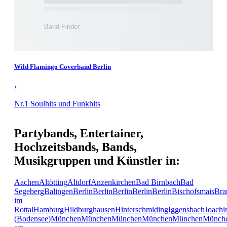
Wild Flamingo Coverband Berlin
›
Nr.1 Soulhits und Funkhits
Partybands, Entertainer,
Hochzeitsbands, Bands,
Musikgruppen und Künstler in:
Aachen
Altötting
Altdorf
Anzenkirchen
Bad Birnbach
Bad
Segeberg
Balingen
Berlin
Berlin
Berlin
Berlin
Berlin
Bischofsmais
Bra
im
Rottal
Hamburg
Hildburghausen
Hinterschmiding
Iggensbach
Joachi
(Bodensee)
München
München
München
München
München
Münch