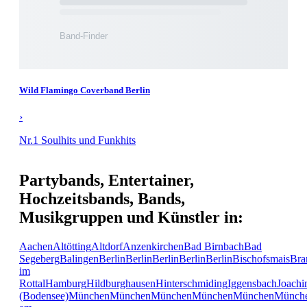
Wild Flamingo Coverband Berlin
›
Nr.1 Soulhits und Funkhits
Partybands, Entertainer,
Hochzeitsbands, Bands,
Musikgruppen und Künstler in:
Aachen
Altötting
Altdorf
Anzenkirchen
Bad Birnbach
Bad
Segeberg
Balingen
Berlin
Berlin
Berlin
Berlin
Berlin
Bischofsmais
Bra
im
Rottal
Hamburg
Hildburghausen
Hinterschmiding
Iggensbach
Joachi
(Bodensee)
München
München
München
München
München
Münch