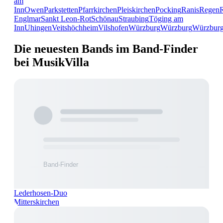
am
Inn
Owen
Parkstetten
Pfarrkirchen
Pleiskirchen
Pocking
Ranis
Regen
Englmar
Sankt Leon-Rot
Schönau
Straubing
Töging am
Inn
Uhingen
Veitshöchheim
Vilshofen
Würzburg
Würzburg
Würzbur
Die neuesten Bands im Band-Finder
bei MusikVilla
Lederhosen-Duo
Mitterskirchen