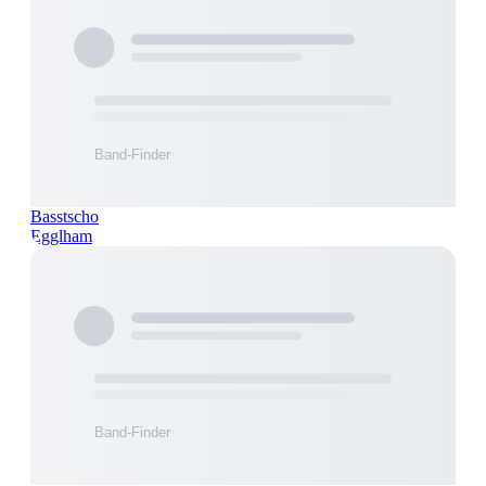
Basstscho
Egglham