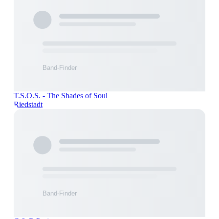
T.S.O.S. - The Shades of Soul
Riedstadt