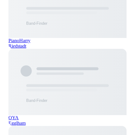
PianoHarry
Riedstadt
OYA
Egglham