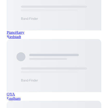
PianoHarry
Riedstadt
OYA
Egglham