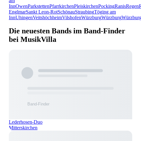
am
Inn
Owen
Parkstetten
Pfarrkirchen
Pleiskirchen
Pocking
Ranis
Regen
Englmar
Sankt Leon-Rot
Schönau
Straubing
Töging am
Inn
Uhingen
Veitshöchheim
Vilshofen
Würzburg
Würzburg
Würzbur
Die neuesten Bands im Band-Finder
bei MusikVilla
Lederhosen-Duo
Mitterskirchen