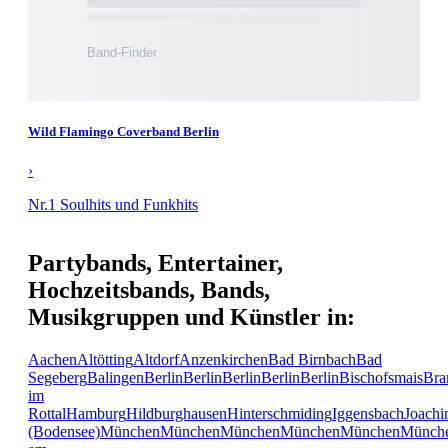
Wild Flamingo Coverband Berlin
›
Nr.1 Soulhits und Funkhits
Partybands, Entertainer,
Hochzeitsbands, Bands,
Musikgruppen und Künstler in:
Aachen
Altötting
Altdorf
Anzenkirchen
Bad Birnbach
Bad
Segeberg
Balingen
Berlin
Berlin
Berlin
Berlin
Berlin
Bischofsmais
Bra
im
Rottal
Hamburg
Hildburghausen
Hinterschmiding
Iggensbach
Joachi
(Bodensee)
München
München
München
München
München
Münch