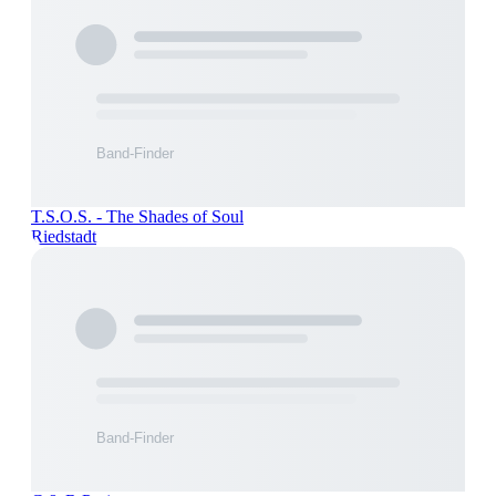
T.S.O.S. - The Shades of Soul
Riedstadt