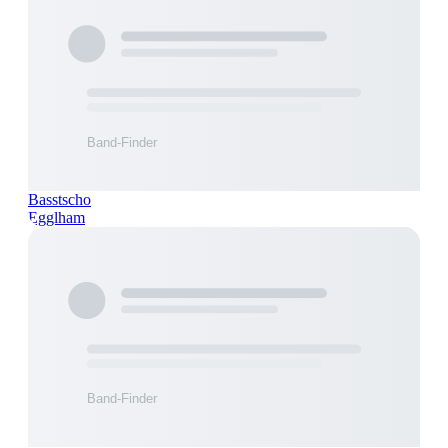
Basstscho
Egglham