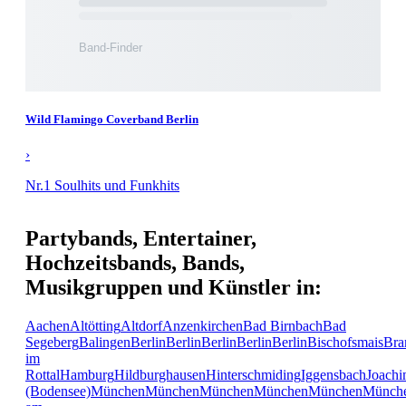
Wild Flamingo Coverband Berlin
›
Nr.1 Soulhits und Funkhits
Partybands, Entertainer,
Hochzeitsbands, Bands,
Musikgruppen und Künstler in:
Aachen
Altötting
Altdorf
Anzenkirchen
Bad Birnbach
Bad
Segeberg
Balingen
Berlin
Berlin
Berlin
Berlin
Berlin
Bischofsmais
Bra
im
Rottal
Hamburg
Hildburghausen
Hinterschmiding
Iggensbach
Joachi
(Bodensee)
München
München
München
München
München
Münch