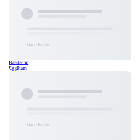
Basstscho
Egglham