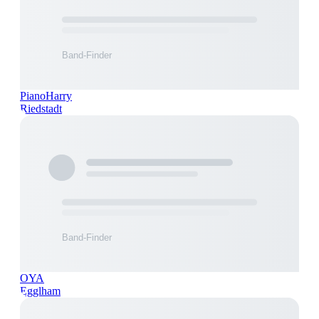
PianoHarry
Riedstadt
OYA
Egglham