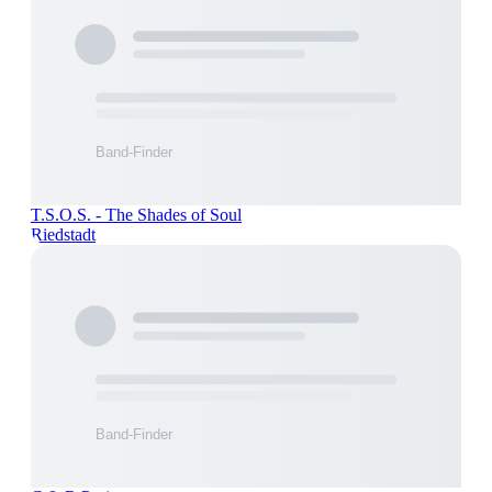
T.S.O.S. - The Shades of Soul
Riedstadt