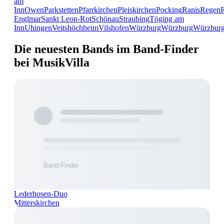
am
Inn
Owen
Parkstetten
Pfarrkirchen
Pleiskirchen
Pocking
Ranis
Regen
Englmar
Sankt Leon-Rot
Schönau
Straubing
Töging am
Inn
Uhingen
Veitshöchheim
Vilshofen
Würzburg
Würzburg
Würzbur
Die neuesten Bands im Band-Finder
bei MusikVilla
Lederhosen-Duo
Mitterskirchen