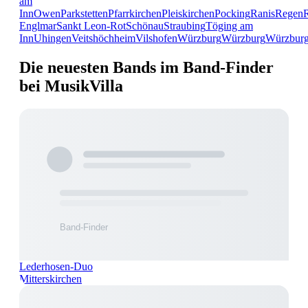
am
Inn
Owen
Parkstetten
Pfarrkirchen
Pleiskirchen
Pocking
Ranis
Regen
Englmar
Sankt Leon-Rot
Schönau
Straubing
Töging am
Inn
Uhingen
Veitshöchheim
Vilshofen
Würzburg
Würzburg
Würzbur
Die neuesten Bands im Band-Finder
bei MusikVilla
Lederhosen-Duo
Mitterskirchen