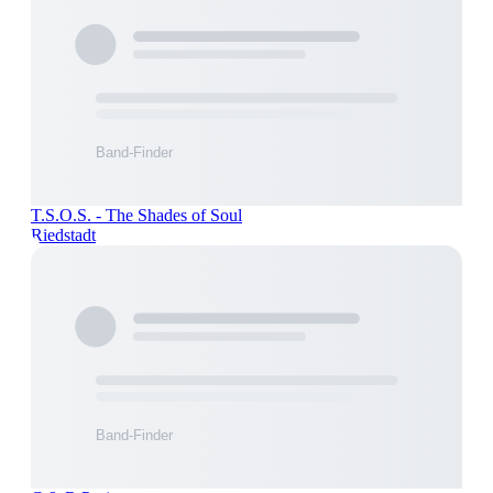
T.S.O.S. - The Shades of Soul
Riedstadt