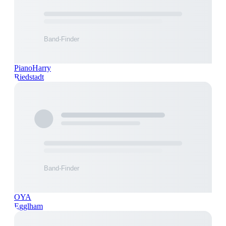
PianoHarry
Riedstadt
OYA
Egglham