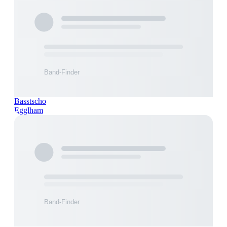
Basstscho
Egglham