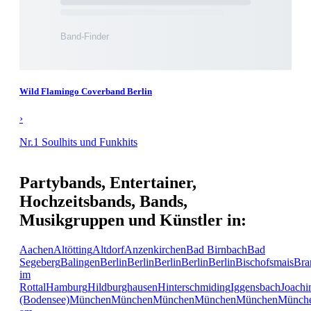
Wild Flamingo Coverband Berlin
›
Nr.1 Soulhits und Funkhits
Partybands, Entertainer,
Hochzeitsbands, Bands,
Musikgruppen und Künstler in:
Aachen
Altötting
Altdorf
Anzenkirchen
Bad Birnbach
Bad
Segeberg
Balingen
Berlin
Berlin
Berlin
Berlin
Berlin
Bischofsmais
Bra
im
Rottal
Hamburg
Hildburghausen
Hinterschmiding
Iggensbach
Joachi
(Bodensee)
München
München
München
München
München
Münch