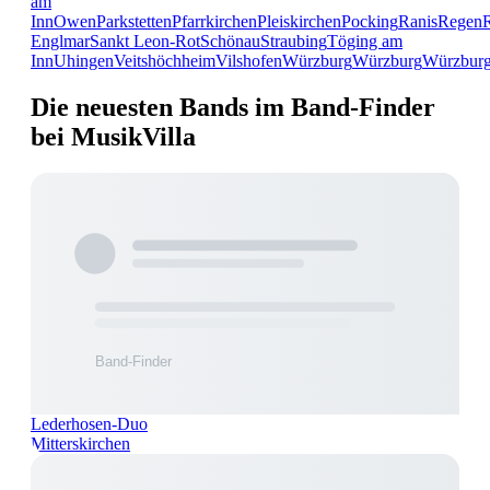
am
Inn
Owen
Parkstetten
Pfarrkirchen
Pleiskirchen
Pocking
Ranis
Regen
Englmar
Sankt Leon-Rot
Schönau
Straubing
Töging am
Inn
Uhingen
Veitshöchheim
Vilshofen
Würzburg
Würzburg
Würzbur
Die neuesten Bands im Band-Finder
bei MusikVilla
Lederhosen-Duo
Mitterskirchen