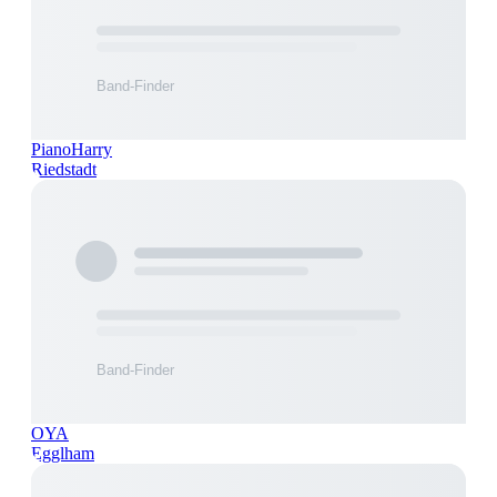
PianoHarry
Riedstadt
OYA
Egglham