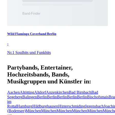
Wild Flamingo Coverband Berlin
›
Nr.1 Soulhits und Funkhits
Partybands, Entertainer,
Hochzeitsbands, Bands,
Musikgruppen und Künstler in:
Aachen
Altötting
Altdorf
Anzenkirchen
Bad Birnbach
Bad
Segeberg
Balingen
Berlin
Berlin
Berlin
Berlin
Berlin
Bischofsmais
Bra
im
Rottal
Hamburg
Hildburghausen
Hinterschmiding
Iggensbach
Joachi
(Bodensee)
München
München
München
München
München
Münch