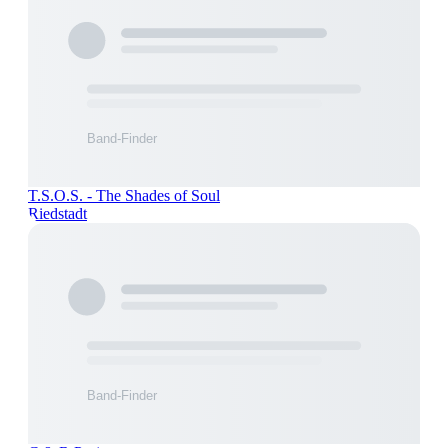
T.S.O.S. - The Shades of Soul
Riedstadt