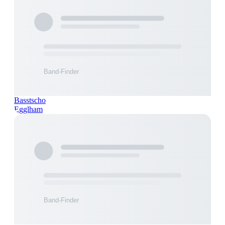
Basstscho
Egglham