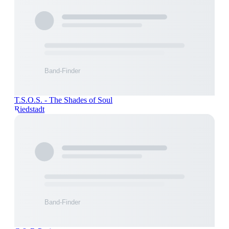
T.S.O.S. - The Shades of Soul
Riedstadt