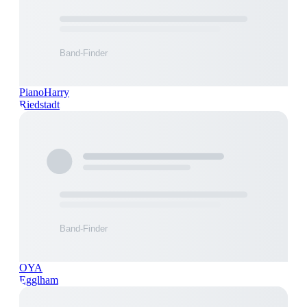
PianoHarry
Riedstadt
OYA
Egglham