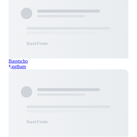
Basstscho
Egglham