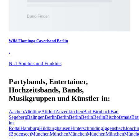
Wild Flamingo Coverband Berlin
›
Nr.1 Soulhits und Funkhits
Partybands, Entertainer,
Hochzeitsbands, Bands,
Musikgruppen und Künstler in:
Aachen
Altötting
Altdorf
Anzenkirchen
Bad Birnbach
Bad
Segeberg
Balingen
Berlin
Berlin
Berlin
Berlin
Berlin
Bischofsmais
Bra
im
Rottal
Hamburg
Hildburghausen
Hinterschmiding
Iggensbach
Joachi
(Bodensee)
München
München
München
München
München
Münch