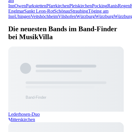
am
Inn
Owen
Parkstetten
Pfarrkirchen
Pleiskirchen
Pocking
Ranis
Regen
Englmar
Sankt Leon-Rot
Schönau
Straubing
Töging am
Inn
Uhingen
Veitshöchheim
Vilshofen
Würzburg
Würzburg
Würzbur
Die neuesten Bands im Band-Finder
bei MusikVilla
Lederhosen-Duo
Mitterskirchen