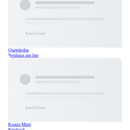
Querdreiba
Neuhaus am Inn
Koazn Musi
Reisbach