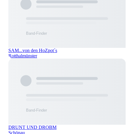
SAM...von den HoZpot´s
Rotthalmünster
DRUNT UND DROBM
Schönau