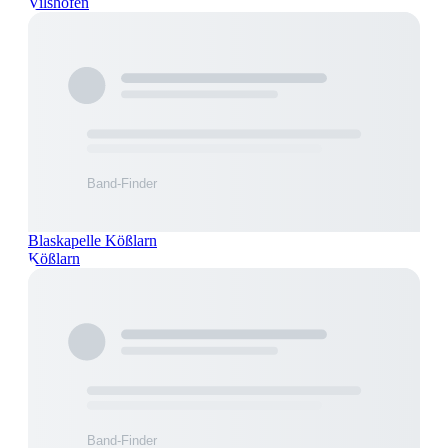
Vilshofen
Blaskapelle Kößlarn
Kößlarn