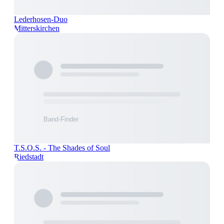
Lederhosen-Duo
Mitterskirchen
T.S.O.S. - The Shades of Soul
Riedstadt