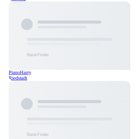
PianoHarry
Riedstadt