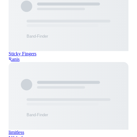
Sticky Fingers
Ranis
limitless