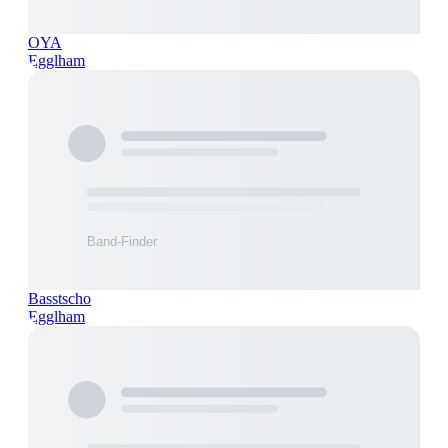
OYA
Egglham
Basstscho
Egglham