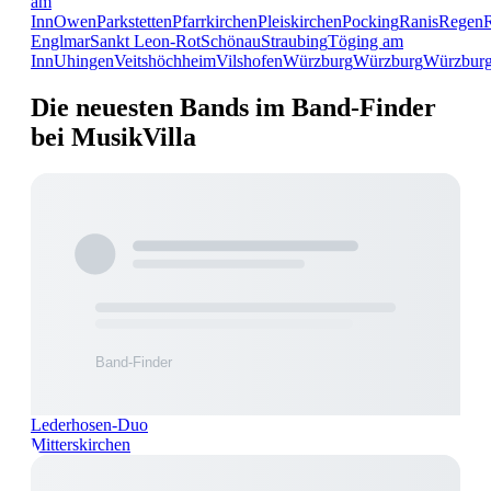
am
Inn
Owen
Parkstetten
Pfarrkirchen
Pleiskirchen
Pocking
Ranis
Regen
Englmar
Sankt Leon-Rot
Schönau
Straubing
Töging am
Inn
Uhingen
Veitshöchheim
Vilshofen
Würzburg
Würzburg
Würzbur
Die neuesten Bands im Band-Finder
bei MusikVilla
Lederhosen-Duo
Mitterskirchen