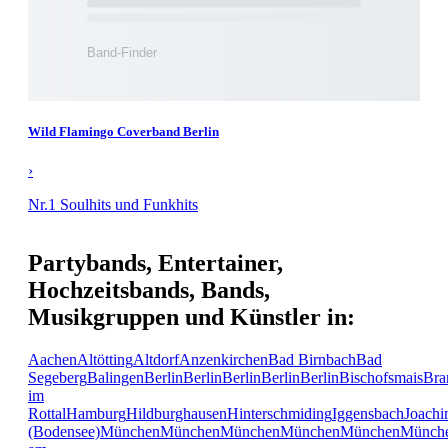
Wild Flamingo Coverband Berlin
›
Nr.1 Soulhits und Funkhits
Partybands, Entertainer,
Hochzeitsbands, Bands,
Musikgruppen und Künstler in:
Aachen
Altötting
Altdorf
Anzenkirchen
Bad Birnbach
Bad
Segeberg
Balingen
Berlin
Berlin
Berlin
Berlin
Berlin
Bischofsmais
Bra
im
Rottal
Hamburg
Hildburghausen
Hinterschmiding
Iggensbach
Joachi
(Bodensee)
München
München
München
München
München
Münch