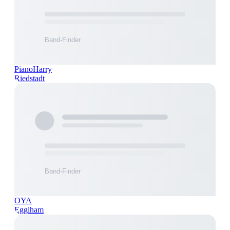
PianoHarry
Riedstadt
OYA
Egglham