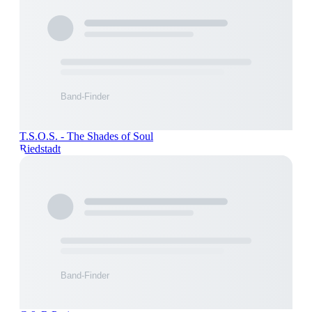
T.S.O.S. - The Shades of Soul
Riedstadt