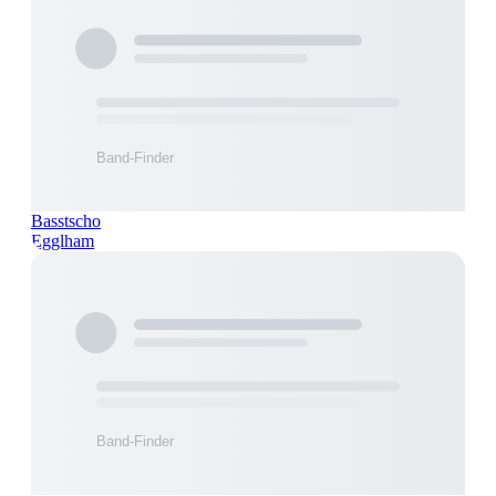
Basstscho
Egglham