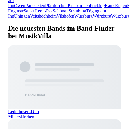
am
Inn
Owen
Parkstetten
Pfarrkirchen
Pleiskirchen
Pocking
Ranis
Regen
Englmar
Sankt Leon-Rot
Schönau
Straubing
Töging am
Inn
Uhingen
Veitshöchheim
Vilshofen
Würzburg
Würzburg
Würzbur
Die neuesten Bands im Band-Finder
bei MusikVilla
Lederhosen-Duo
Mitterskirchen