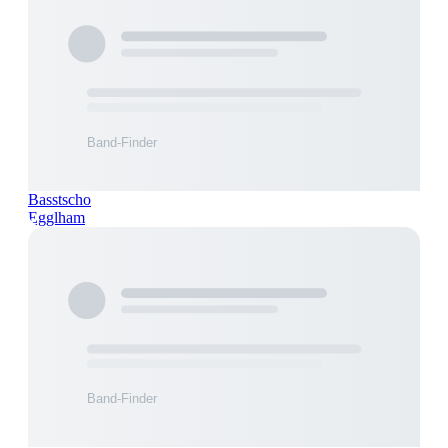
Basstscho
Egglham