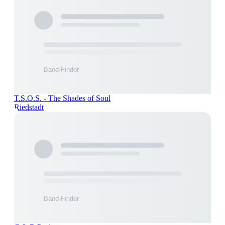
T.S.O.S. - The Shades of Soul
Riedstadt