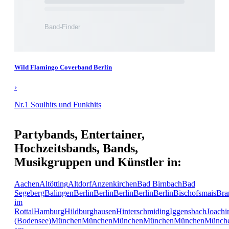
Wild Flamingo Coverband Berlin
›
Nr.1 Soulhits und Funkhits
Partybands, Entertainer,
Hochzeitsbands, Bands,
Musikgruppen und Künstler in:
Aachen
Altötting
Altdorf
Anzenkirchen
Bad Birnbach
Bad
Segeberg
Balingen
Berlin
Berlin
Berlin
Berlin
Berlin
Bischofsmais
Bra
im
Rottal
Hamburg
Hildburghausen
Hinterschmiding
Iggensbach
Joachi
(Bodensee)
München
München
München
München
München
Münch