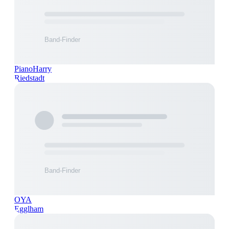
PianoHarry
Riedstadt
OYA
Egglham