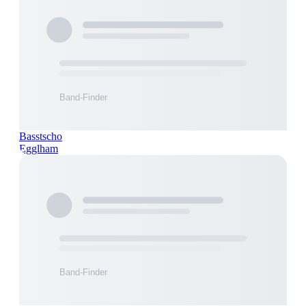
Basstscho
Egglham