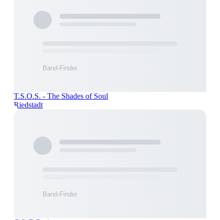
T.S.O.S. - The Shades of Soul
Riedstadt