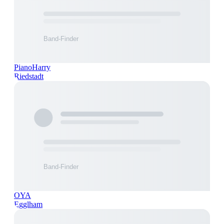
PianoHarry
Riedstadt
OYA
Egglham