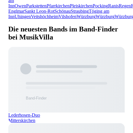
am
Inn
Owen
Parkstetten
Pfarrkirchen
Pleiskirchen
Pocking
Ranis
Regen
Englmar
Sankt Leon-Rot
Schönau
Straubing
Töging am
Inn
Uhingen
Veitshöchheim
Vilshofen
Würzburg
Würzburg
Würzbur
Die neuesten Bands im Band-Finder
bei MusikVilla
Lederhosen-Duo
Mitterskirchen