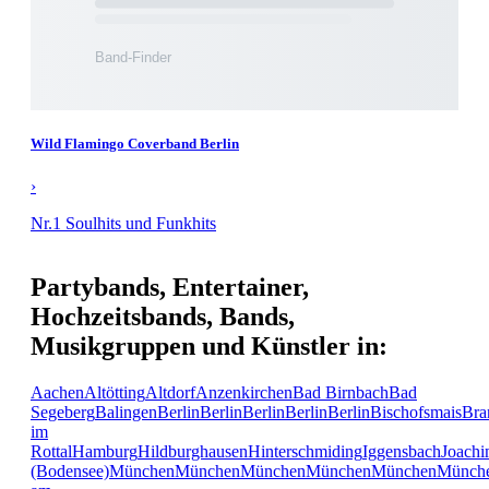
Wild Flamingo Coverband Berlin
›
Nr.1 Soulhits und Funkhits
Partybands, Entertainer,
Hochzeitsbands, Bands,
Musikgruppen und Künstler in:
Aachen
Altötting
Altdorf
Anzenkirchen
Bad Birnbach
Bad
Segeberg
Balingen
Berlin
Berlin
Berlin
Berlin
Berlin
Bischofsmais
Bra
im
Rottal
Hamburg
Hildburghausen
Hinterschmiding
Iggensbach
Joachi
(Bodensee)
München
München
München
München
München
Münch