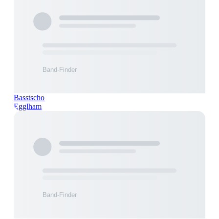
Basstscho
Egglham