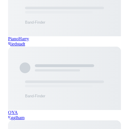
PianoHarry
Riedstadt
OYA
Egglham