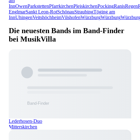
am
Inn
Owen
Parkstetten
Pfarrkirchen
Pleiskirchen
Pocking
Ranis
Regen
Englmar
Sankt Leon-Rot
Schönau
Straubing
Töging am
Inn
Uhingen
Veitshöchheim
Vilshofen
Würzburg
Würzburg
Würzbur
Die neuesten Bands im Band-Finder
bei MusikVilla
Lederhosen-Duo
Mitterskirchen