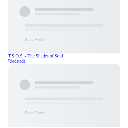
T.S.O.S. - The Shades of Soul
Riedstadt