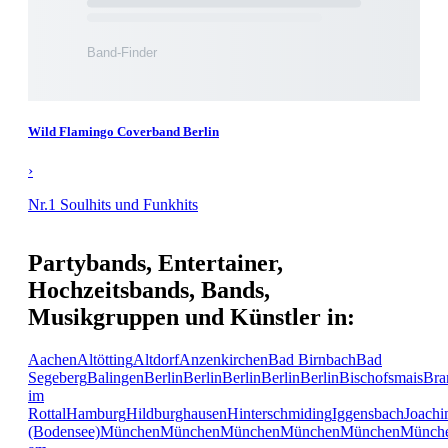
Wild Flamingo Coverband Berlin
›
Nr.1 Soulhits und Funkhits
Partybands, Entertainer,
Hochzeitsbands, Bands,
Musikgruppen und Künstler in:
Aachen
Altötting
Altdorf
Anzenkirchen
Bad Birnbach
Bad
Segeberg
Balingen
Berlin
Berlin
Berlin
Berlin
Berlin
Bischofsmais
Bra
im
Rottal
Hamburg
Hildburghausen
Hinterschmiding
Iggensbach
Joachi
(Bodensee)
München
München
München
München
München
Münch