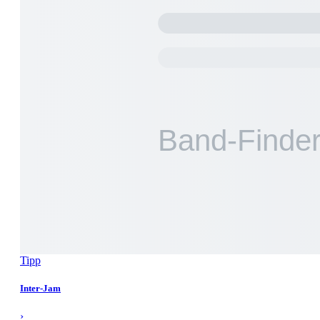
Tipp
Inter-Jam
›