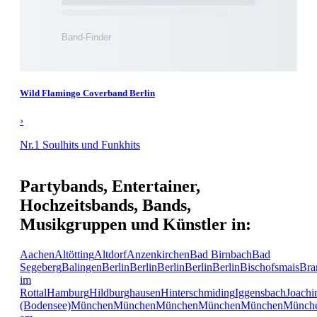
Wild Flamingo Coverband Berlin
›
Nr.1 Soulhits und Funkhits
Partybands, Entertainer,
Hochzeitsbands, Bands,
Musikgruppen und Künstler in:
Aachen
Altötting
Altdorf
Anzenkirchen
Bad Birnbach
Bad
Segeberg
Balingen
Berlin
Berlin
Berlin
Berlin
Berlin
Bischofsmais
Bra
im
Rottal
Hamburg
Hildburghausen
Hinterschmiding
Iggensbach
Joachi
(Bodensee)
München
München
München
München
München
Münch