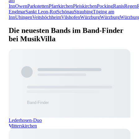
am
Inn
Owen
Parkstetten
Pfarrkirchen
Pleiskirchen
Pocking
Ranis
Regen
Englmar
Sankt Leon-Rot
Schönau
Straubing
Töging am
Inn
Uhingen
Veitshöchheim
Vilshofen
Würzburg
Würzburg
Würzbur
Die neuesten Bands im Band-Finder
bei MusikVilla
Lederhosen-Duo
Mitterskirchen