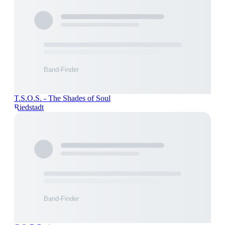
T.S.O.S. - The Shades of Soul
Riedstadt