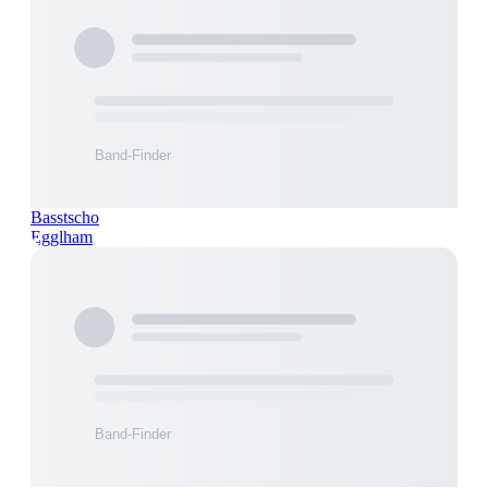
Basstscho
Egglham