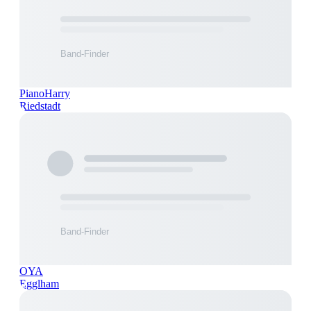
PianoHarry
Riedstadt
OYA
Egglham